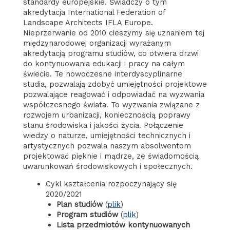
standardy europejskie. Świadczy o tym
akredytacja International Federation of
Landscape Architects IFLA Europe.
Nieprzerwanie od 2010 cieszymy się uznaniem tej
międzynarodowej organizacji wyrażanym
akredytacją programu studiów, co otwiera drzwi
do kontynuowania edukacji i pracy na całym
świecie. Te nowoczesne interdyscyplinarne
studia, pozwalają zdobyć umiejętności projektowe
pozwalające reagować i odpowiadać na wyzwania
współczesnego świata. To wyzwania związane z
rozwojem urbanizacji, koniecznością poprawy
stanu środowiska i jakości życia. Połączenie
wiedzy o naturze, umiejętności technicznych i
artystycznych pozwala naszym absolwentom
projektować pięknie i mądrze, ze świadomością
uwarunkowań środowiskowych i społecznych.
Cykl kształcenia rozpoczynający się
2020/2021
Plan studiów
(
plik
)
Program studiów
(
plik
)
Lista przedmiotów kontynuowanych