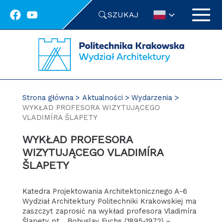
Przejdź
SZUKAJ
do
treści
Strona główna
Aktualności
Wydarzenia
WYKŁAD PROFESORA WIZYTUJĄCEGO
VLADIMÍRA ŠLAPETY
WYKŁAD PROFESORA
WIZYTUJĄCEGO VLADIMÍRA
ŠLAPETY
Katedra Projektowania Architektonicznego A-6
Wydział Architektury Politechniki Krakowskiej ma
zaszczyt zaprosić na wykład profesora Vladimíra
Šlapety pt. „Bohuslav Fuchs (1895-1972) –