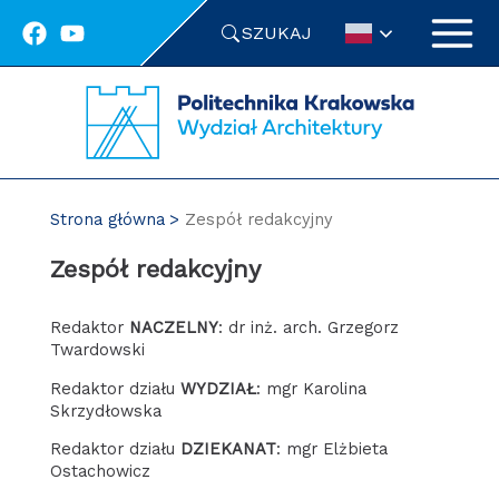
Przejdź
SZUKAJ
do
treści
Strona główna
Zespół redakcyjny
Zespół redakcyjny
Redaktor
NACZELNY
: dr inż. arch. Grzegorz
Twardowski
Redaktor działu
WYDZIAŁ
: mgr Karolina
Skrzydłowska
Redaktor działu
DZIEKANAT
: mgr Elżbieta
Ostachowicz