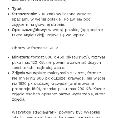
Tytuł
Streszczenie
: 200 znaków liczone wraz ze
spacjami, w wersji polskiej. Pojawi się pod
zdjęciem na głównej stronie.
Opis szczegółowy
: w wersji polskiej (opcjonalnie
także angielskiej). Pojawi się we wpisie.
Obrazy w formacie .JPG:
Miniatura
: format 800 x 450 pikseli (16:9), rozmiar
pliku max 120 KB, nie powinna zawierać dużych
ilości tekstu, najlepiej wcale.
Zdjęcia we wpisie
: maksymalnie 12 szt., format:
nie mniej niż 800 px dłuższej krawędzi, nie więcej
niż 1920 px dłuższej krawędzi (preferowane
proporcje 16:9), rozmiar pliku max 200 KB. Każde
zdjęcie osobno opisane: nazwa wydarzenia, autor
zdjęcia.
Wszystkie zdjęcia/grafiki powinny być wysokiej
jakości, wyraźne, bez widocznego ziarna/szumu,