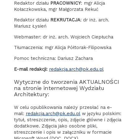
Redaktor działu
PRACOWNICY
: mgr Alicja
Kołaczkowska, mgr Małgorzata Rekuć
Redaktor działu
REKRUTACJA
: dr inż. arch.
Mariusz Łysień
Webmaster: dr inż. arch. Wojciech Ciepłucha
Tłumaczenia: mgr Alicja Półtorak-Filipowska
Pomoc techniczna: Dariusz Zachara
E-mail redakcji:
redakcja.arch@pk.edu.pl
Wytyczne do tworzenia AKTUALNOŚCI
na stronie internetowej Wydziału
Architektury:
W celu opublikowania należy przesłać na e-
mail:
redakcja.arch@pk.edu.pl
w języku polskim:
tytuł, streszczenie, opis, zdjęcie główne i zdjęcia
dodatkowe. Zdjęcia jako osobne pliki,
streszczenie i opis w załączniku w formacie
Microsoft Word (DOC, DOCX).