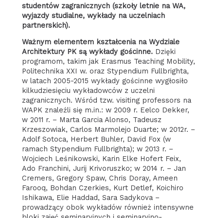
studentów zagranicznych (szkoły letnie na WA,
wyjazdy studialne, wykłady na uczelniach
partnerskich).
Ważnym elementem kształcenia na Wydziale
Architektury PK są wykłady gościnne.
Dzięki
programom, takim jak Erasmus Teaching Mobility,
Politechnika XXI w. oraz Stypendium Fullbrighta,
w latach 2005-2015 wykłady gościnne wygłosiło
kilkudziesięciu wykładowców z uczelni
zagranicznych. Wśród tzw. visiting professors na
WAPK znaleźli się m.in.: w 2009 r. Eelco Dekker,
w 2011 r. – Marta Garcia Alonso, Tadeusz
Krzeszowiak, Carlos Marmolejo Duarte; w 2012r. –
Adolf Sotoca, Herbert Buhler, David Fox (w
ramach Stypendium Fullbrighta); w 2013 r. –
Wojciech Leśnikowski, Karin Elke Hofert Feix,
Ado Franchini, Jurij Krivoruszko; w 2014 r. – Jan
Cremers, Gregory Spaw, Chris Doray, Ameen
Farooq, Bohdan Czerkies, Kurt Detlef, Koichiro
Ishikawa, Elie Haddad, Sara Sadykova –
prowadzący obok wykładów również intensywne
bloki zajęć seminaryjnych i seminaryjno-