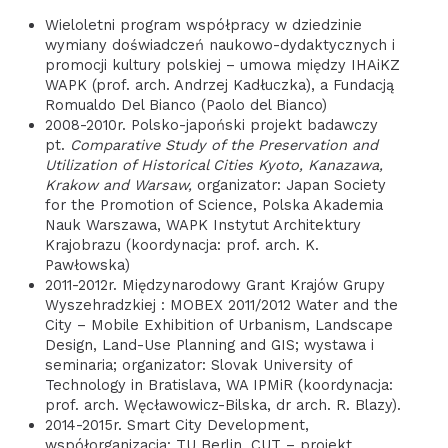
Wieloletni program współpracy w dziedzinie
wymiany doświadczeń naukowo-dydaktycznych i
promocji kultury polskiej – umowa między IHAiKZ
WAPK (prof. arch. Andrzej Kadłuczka), a Fundacją
Romualdo Del Bianco (Paolo del Bianco)
2008-2010r. Polsko-japoński projekt badawczy
pt.
Comparative Study of the Preservation and
Utilization of Historical Cities Kyoto, Kanazawa,
Krakow and Warsaw,
organizator: Japan Society
for the Promotion of Science, Polska Akademia
Nauk Warszawa, WAPK Instytut Architektury
Krajobrazu (koordynacja: prof. arch. K.
Pawłowska)
2011-2012r. Międzynarodowy Grant Krajów Grupy
Wyszehradzkiej : MOBEX 2011/2012 Water and the
City – Mobile Exhibition of Urbanism, Landscape
Design, Land-Use Planning and GIS; wystawa i
seminaria; organizator: Slovak University of
Technology in Bratislava, WA IPMiR (koordynacja:
prof. arch. Węcławowicz-Bilska, dr arch. R. Blazy).
2014-2015r. Smart City Development,
współorganizacja: TU Berlin, CUT – projekt