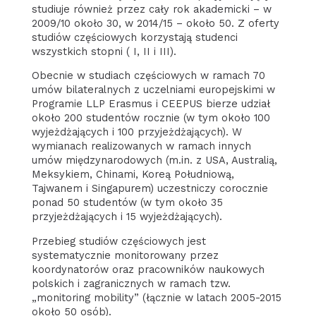
studiuje również przez cały rok akademicki – w
2009/10 około 30, w 2014/15 – około 50. Z oferty
studiów częściowych korzystają studenci
wszystkich stopni ( I, II i III).
Obecnie w studiach częściowych w ramach 70
umów bilateralnych z uczelniami europejskimi w
Programie LLP Erasmus i CEEPUS bierze udział
około 200 studentów rocznie (w tym około 100
wyjeżdżających i 100 przyjeżdżających). W
wymianach realizowanych w ramach innych
umów międzynarodowych (m.in. z USA, Australią,
Meksykiem, Chinami, Koreą Południową,
Tajwanem i Singapurem) uczestniczy corocznie
ponad 50 studentów (w tym około 35
przyjeżdżających i 15 wyjeżdżających).
Przebieg studiów częściowych jest
systematycznie monitorowany przez
koordynatorów oraz pracowników naukowych
polskich i zagranicznych w ramach tzw.
„monitoring mobility” (łącznie w latach 2005-2015
około 50 osób).