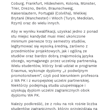
Coburg, Frankfurt, Hildesheim, Kolonia, Münster,
Trier, Drezno, Berlin, Braunschweig,
Kaiserslautern, Portugalii (Colvilha), Wielkiej
Brytanii (Manchester) i Włoch (Turyn, Mediolan,
Rzym) oraz do wielu innych.
Aby w wyniku kwalifikacji, uzyskać jedno z ponad
stu miejsc kandydat musi mieć ukończone
minimum pierwsze trzy semestry studiów,
legitymować się wysoką średnią, zarówno z
przedmiotów projektowych, jak i ogólną ze
studiów oraz bardzo dobrą znajomością języka
obcego, wymaganego przez uczelnię partnerską.
Wielu studentów, którzy brali udział w programie
Erasmus, wykonuje dyplomy „z podwójnym
promotorstwem”, czyli pod kierunkiem profesora
z WA PK i z europejskiej uczelni partnerskiej.
Niektórzy podejmują studia uzupełniające i
uzyskują dyplom uczelni zagranicznych obok
dyplomu WA PK.
Należy podkreślić, że z roku na rok rośnie liczba
studentów zagranicznych, którzy przyjeżdżają na