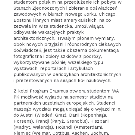
studentom polskim na przedłużenie ich pobytu w
Stanach Zjednoczonych i zbieranie doświadczeń
zawodowych w biurach Nowego Jorku, Chicago,
Bostonu i innych miast amerykańskich, na co
zezwala im wiza studencka, umożliwiająca
odbywanie wakacyjnych praktyk
architektonicznych. Trwałym plonem wymiany,
obok nowych przyjaźni i różnorodnych ciekawych
doświadczeń, jest także obszerna dokumentacja
fotograficzna i zbiory szkiców z podróży,
wykorzystywane później wszelkiego typu
wystawach, reportażach i artykułach
publikowanych w periodykach architektonicznych
i prezentowanych na sesjach kół naukowych.
Z kolei Program Erasmus otwiera studentom WA
PK możliwość wyjazdu na semestr studiów na
partnerskich uczelniach europejskich. Studenci
naszego wydziału mogą ubiegać się o wyjazd m.in.
do Austrii (Wiedeń, Graz), Danii (Kopenhaga,
Horsens), Francji (Paryż, Grenoble), Hiszpanii
(Madryt, Walencja), Holandii (Amsterdam),
Niemiec (Weimar, Cottbus, Aachen, Bochum,