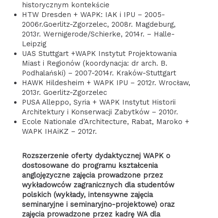
historycznym kontekście
HTW Dresden + WAPK: IAK i IPU – 2005-
2006r.Goerlitz-Zgorzelec, 2008r. Magdeburg,
2013r. Wernigerode/Schierke, 2014r. – Halle-
Leipzig
UAS Stuttgart +WAPK Instytut Projektowania
Miast i Regionów (koordynacja: dr arch. B.
Podhalański) – 2007-2014r. Kraków-Stuttgart
HAWK Hildesheim + WAPK IPU – 2012r. Wrocław,
2013r. Goerlitz-Zgorzelec
PUSA Alleppo, Syria + WAPK Instytut Historii
Architektury i Konserwacji Zabytków – 2010r.
Ecole Nationale d’Architecture, Rabat, Maroko +
WAPK IHAiKZ – 2012r.
Rozszerzenie oferty dydaktycznej WAPK o
dostosowane do programu kształcenia
anglojęzyczne zajęcia prowadzone przez
wykładowców zagranicznych dla studentów
polskich (wykłady, intensywne zajęcia
seminaryjne i seminaryjno-projektowe) oraz
zajęcia prowadzone przez kadrę WA dla