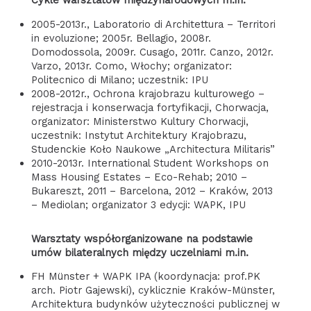
Cykle warsztatów międzynarodowych m.in.
2005-2013r., Laboratorio di Architettura – Territori
in evoluzione; 2005r. Bellagio, 2008r.
Domodossola, 2009r. Cusago, 2011r. Canzo, 2012r.
Varzo, 2013r. Como, Włochy; organizator:
Politecnico di Milano; uczestnik: IPU
2008-2012r., Ochrona krajobrazu kulturowego –
rejestracja i konserwacja fortyfikacji, Chorwacja,
organizator: Ministerstwo Kultury Chorwacji,
uczestnik: Instytut Architektury Krajobrazu,
Studenckie Koło Naukowe „Architectura Militaris”
2010-2013r. International Student Workshops on
Mass Housing Estates – Eco-Rehab; 2010 –
Bukareszt, 2011 – Barcelona, 2012 – Kraków, 2013
– Mediolan; organizator 3 edycji: WAPK, IPU
Warsztaty współorganizowane na podstawie
umów bilateralnych między uczelniami m.in.
FH Münster + WAPK IPA (koordynacja: prof.PK
arch. Piotr Gajewski), cyklicznie Kraków-Münster,
Architektura budynków użyteczności publicznej w