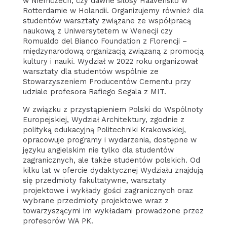
w Niemczech, czy dawne silosy Haavensilo w
Rotterdamie w Holandii. Organizujemy również dla
studentów warsztaty związane ze współpracą
naukową z Uniwersytetem w Wenecji czy
Romualdo del Bianco Foundation z Florencji –
międzynarodową organizacją związaną z promocją
kultury i nauki. Wydział w 2022 roku organizował
warsztaty dla studentów wspólnie ze
Stowarzyszeniem Producentów Cementu przy
udziale profesora Rafiego Segala z MIT.
W związku z przystąpieniem Polski do Wspólnoty
Europejskiej, Wydział Architektury, zgodnie z
polityką edukacyjną Politechniki Krakowskiej,
opracowuje programy i wydarzenia, dostępne w
języku angielskim nie tylko dla studentów
zagranicznych, ale także studentów polskich. Od
kilku lat w ofercie dydaktycznej Wydziału znajdują
się przedmioty fakultatywne, warsztaty
projektowe i wykłady gości zagranicznych oraz
wybrane przedmioty projektowe wraz z
towarzyszącymi im wykładami prowadzone przez
profesorów WA PK.