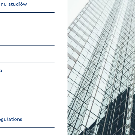
inu studiów
a
egulations