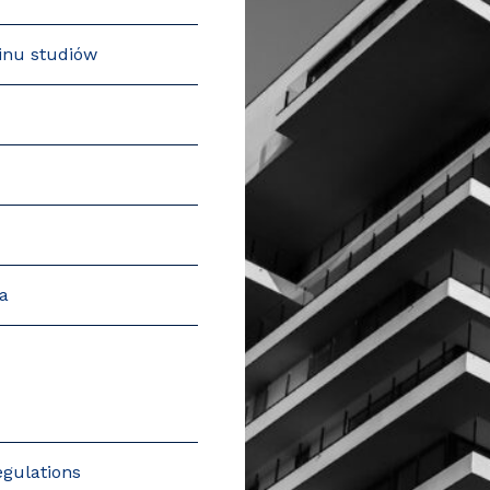
inu studiów
a
egulations