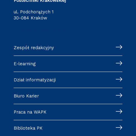
Politechniki Krakowskiej
ul. Podchorążych 1
30-084 Kraków
redakcja.arch@pk.edu.pl
Zespół redakcyjny
E-learning
Dział informatyzacji
Biuro Karier
Praca na WAPK
Biblioteka PK