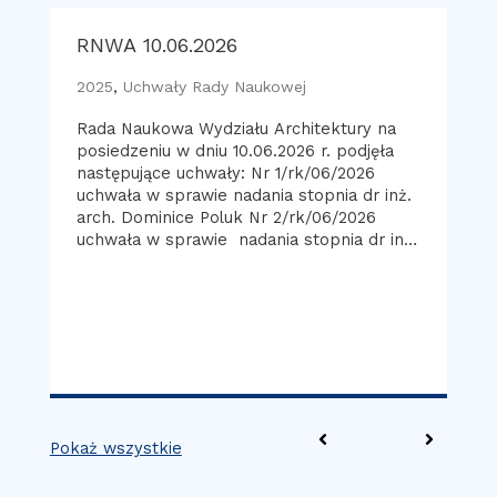
RNWA 10.06.2026
RN
2025
,
Uchwały Rady Naukowej
20
a
Rada Naukowa Wydziału Architektury na
Ra
posiedzeniu w dniu 10.06.2026 r. podjęła
po
następujące uchwały: Nr 1/rk/06/2026
na
uchwała w sprawie nadania stopnia dr inż.
uc
arch. Dominice Poluk Nr 2/rk/06/2026
in
uchwała w sprawie nadania stopnia dr inż.
1.
arch. Weronice Krauze -Rachtan
wy
ar
Pokaż wszystkie