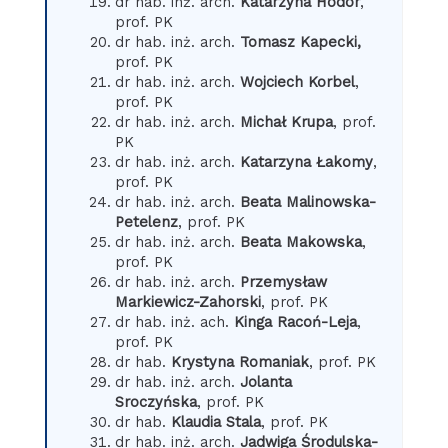
dr hab. inż. arch.
Katarzyna Hodor
,
prof. PK
dr hab. inż. arch.
Tomasz Kapecki,
prof. PK
dr hab. inż. arch.
Wojciech Korbel
,
prof. PK
dr hab. inż. arch.
Michał Krupa
, prof.
PK
dr hab. inż. arch.
Katarzyna Łakomy
,
prof. PK
dr hab. inż. arch.
Beata Malinowska-
Petelenz
, prof. PK
dr hab. inż. arch.
Beata Makowska
,
prof. PK
dr hab. inż. arch.
Przemysław
Markiewicz-Zahorski
, prof. PK
dr hab. inż. ach.
Kinga Racoń-Leja
,
prof. PK
dr hab.
Krystyna Romaniak
, prof. PK
dr hab. inż. arch.
Jolanta
Sroczyńska
, prof. PK
dr hab.
Klaudia Stala
, prof. PK
dr hab. inż. arch.
Jadwiga Środulska-