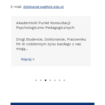
E-mail:
dziekanat.wa@pk.edu.pl
Akademicki Punkt Konsultacji
mL
Psychologiczno-Pedagogicznych
Pol
Drogi Studencie, Doktorancie, Pracowniku
roz
PK W codziennym życiu każdego z nas
umo
mogą…
stu
Więcej >