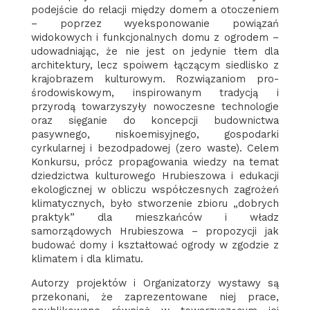
podejście do relacji między domem a otoczeniem
– poprzez wyeksponowanie powiązań
widokowych i funkcjonalnych domu z ogrodem –
udowadniając, że nie jest on jedynie tłem dla
architektury, lecz spoiwem łączącym siedlisko z
krajobrazem kulturowym. Rozwiązaniom pro-
środowiskowym, inspirowanym tradycją i
przyrodą towarzyszyły nowoczesne technologie
oraz sięganie do koncepcji budownictwa
pasywnego, niskoemisyjnego, gospodarki
cyrkularnej i bezodpadowej (zero waste). Celem
Konkursu, prócz propagowania wiedzy na temat
dziedzictwa kulturowego Hrubieszowa i edukacji
ekologicznej w obliczu współczesnych zagrożeń
klimatycznych, było stworzenie zbioru „dobrych
praktyk” dla mieszkańców i władz
samorządowych Hrubieszowa – propozycji jak
budować domy i kształtować ogrody w zgodzie z
klimatem i dla klimatu.
Autorzy projektów i Organizatorzy wystawy są
przekonani, że zaprezentowane niej prace,