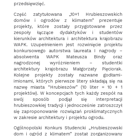
przedsięwzięć.
Część zatytułowana „10+1 Hrubieszowskich
domów i ogrodów z klimatem” prezentuje
projekty, które zostały przygotowane przez
zespoły łączące dydaktyków i studentów
kierunków architektura i architektura krajobrazu
WAPK. Uzupełnieniem jest rozwinięcie projektu
konkursowego autorstwa laureata I nagrody –
absolwenta WAPK Mateusza Bindy oraz
nagrodzonej wyróżnieniem – studentki
architektury krajobrazu Małgorzaty Pięciorak.
Kolejne projekty zostały nazwane godłami-
imionami, których pierwsze litery składają się na
nazwę miasta “Hrubieszów” (10 liter = 10 + 1
projektów). W koncepcjach tych każdy zespół na
swój sposób podjął się interpretacji
hrubieszowkiej tradycji i jednocześnie zatroszczył
się zaproponowanie rozwiązań proklimatycznych
w zakresie architektury i projektu ogrodu.
Ogólnopolski Konkurs Studencki „Hrubieszowski
dom i ogród z klimatem” został zorganizowany