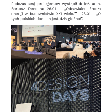
Podczas sesji prelegentów wystąpił dr inż. arch.
Bartosz Dendura: 26.01 – „Odnawialne źródła
energii w budownictwie XXI wieku”’ i 28.01 – „O
tych polskich domach jest dziś głośno!”.