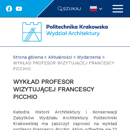
Przejdź
SZUKAJ
do
treści
Strona główna
Aktualności
Wydarzenia
WYKŁAD PROFESOR WIZYTUJĄCEJ FRANCESCY
PICCHIO
WYKŁAD PROFESOR
WIZYTUJĄCEJ FRANCESCY
PICCHIO
Katedra Historii Architektury i Konserwacji
Zabytków Wydziału Architektury Politechniki
Krakowskiej ma zaszczyt zaprosić na wykład
profesor Francescy Picchio, który odbędzie się 23