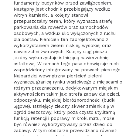
fundamenty budynków przed zawilgoceniem.
Następny jest chodnik przebiegający wzdłuż
witryn kamienic, a kolejny stanowi
przepuszczalny teren, który wyznacza strefę
parkowania dla rowerów oraz samochodów
osobowych, a wzdłuż ulic wyłączonych z ruchu
dla dostaw. Pierścień ten zaprojektowano z
wykorzystaniem zieleni niskiej, wysokiej oraz
nawierzchni żwirowych. Kolejny ciąg pieszo
jezdny wykorzystuje istniejącą nawierzchnię
asfaltową. W ramach tego pasa obowiązuje ruch
współdzielony integrowany na prawach pieszego.
Najbardziej wewnętrzny pierścień zieleni
wyznacza granicę rynku właściwego z miejscami o
różnym przeznaczeniu, dedykowanym miejskim
aktywnościom takim jak: strefa zabaw dla dzieci,
odpoczynku, miejskiej bioróżnorodności (budki
lęgowe). Istniejący zielony skwer zmienił się w
ogród deszczowy, który poza czysto utylitarną
funkcją retencji i poprawy mikroklimatu, może
być również wykorzystywany przez dzieci do
zabawy. W tym obszarze przewidziano również