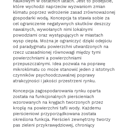
naukowym w ostatnich latach. Jest to podejście,
które wychodzi naprzeciw wyzwaniom zmian
klimatu poprzez wdrożenie zasad zrównoważonej
gospodarki wodą. Koncepcja ta stawia sobie za
cel ograniczenie negatywnych skutków deszczy
nawalnych, wywołanych nimi lokalnymi
powodziami oraz występujących w miastach
wysp ciepła. Można je ograniczyć dzięki odejściu
od paradygmatu powierzchni utwardzonych na
rzecz uzasadnionej równowagi między tymi
powierzchniami a powierzchniami
przepuszczalnymi. Idea pozwala na poprawę
mikroklimatu co może stanowić jeden z istotnych
czynników psychoodczuwalnej poprawy
atrakcyjności i jakości przestrzeni rynku.
Koncepcja zagospodarowania rynku oparta
została na funkcjonalnych pierścieniach
wzorowanych na kręgach tworzonych przez
kroplę na powierzchni tafli wody. Każdemu
pierścieniowi przyporządkowana została
określona funkcja. Pierścień zewnętrzny tworzy
pas zieleni przykrawędziowej, chroniący