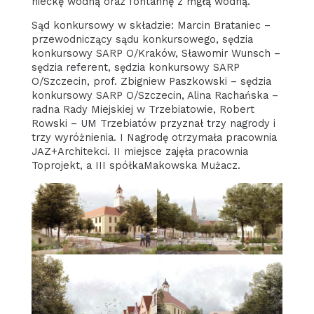
nieckę wodną oraz fontannę z mgłą wodną.
Sąd konkursowy w składzie: Marcin Brataniec –
przewodniczący sądu konkursowego, sędzia
konkursowy SARP O/Kraków, Sławomir Wunsch –
sędzia referent, sędzia konkursowy SARP
O/Szczecin, prof. Zbigniew Paszkowski – sędzia
konkursowy SARP O/Szczecin, Alina Rachańska –
radna Rady Miejskiej w Trzebiatowie, Robert
Rowski – UM Trzebiatów przyznał trzy nagrody i
trzy wyróżnienia. I Nagrodę otrzymała pracownia
JAZ+Architekci. II miejsce zajęła pracownia
Toprojekt, a III spółkaMakowska Mużacz.