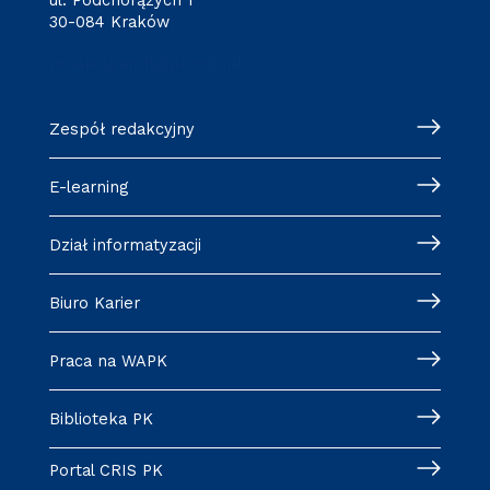
ul. Podchorążych 1
30-084 Kraków
redakcja.arch@pk.edu.pl
Zespół redakcyjny
E-learning
Dział informatyzacji
Biuro Karier
Praca na WAPK
Biblioteka PK
Portal CRIS PK