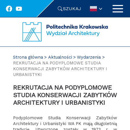
Przejdź
SZUKAJ
do
treści
Strona główna
Aktualności
Wydarzenia
REKRUTACJA NA PODYPLOMOWE STUDIA
KONSERWACJI ZABYTKÓW ARCHITEKTURY I
URBANISTYKI
REKRUTACJA NA PODYPLOMOWE
STUDIA KONSERWACJI ZABYTKÓW
ARCHITEKTURY I URBANISTYKI
Podyplomowe Studia Konserwacji Zabytków
Architektury i Urbanistyki WA PK mają długoletnią
tradycję. Utworzone zostały w 1973 r. w