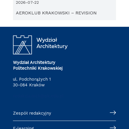
2026-07-22
AEROKLUB KRAKOWSKI – REVISION
Wydział Architektury
Politechniki Krakowskiej
ul. Podchorążych 1
30-084 Kraków
redakcja.arch@pk.edu.pl
Zespół redakcyjny
E-learning