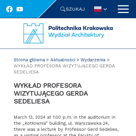
Przejdź
SZUKAJ
do
treści
Strona główna
Aktualności
Wydarzenia
WYKŁAD PROFESORA WIZYTUJĄCEGO GERDA
SEDELIESA
WYKŁAD PROFESORA
WIZYTUJĄCEGO GERDA
SEDELIESA
March 13, 2024 at 1:00 p.m. in the auditorium in
the „Kotłownia” building, ul. Warszawska 24,
there was a lecture by Professor Gerd Sedelies,
as a visiting professor at the Faculty of