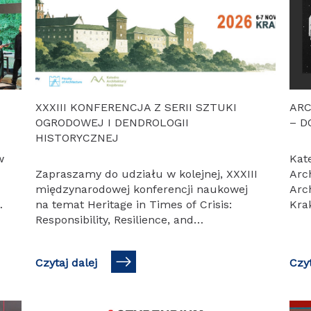
XXXIII KONFERENCJA Z SERII SZTUKI
ARC
OGRODOWEJ I DENDROLOGII
– D
HISTORYCZNEJ
w
Kat
Zapraszamy do udziału w kolejnej, XXXIII
Arc
międzynarodowej konferencji naukowej
Arch
o
na temat Heritage in Times of Crisis:
Kra
Responsibility, Resilience, and
Pro
Innovation Dziedzictwo w czasach
zap
kryzysu: odpowiedzialność, odporność i
edy
Czytaj dalej
Czyt
innowacyjność, która odbędzie się 6-7
sem
listopada 2026…
PKA
BRY