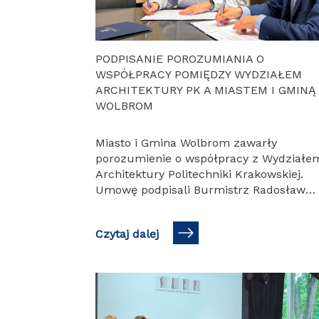
PODPISANIE POROZUMIANIA O
WSPÓŁPRACY POMIĘDZY WYDZIAŁEM
ARCHITEKTURY PK A MIASTEM I GMINĄ
WOLBROM
Miasto i Gmina Wolbrom zawarły
porozumienie o współpracy z Wydziałe
Architektury Politechniki Krakowskiej.
Umowę podpisali Burmistrz Radosław
Kuś oraz Pani Dziekan Wydziału
Architektury, prof. dr hab. inż. arch.
Czytaj dalej
Magdalena Kozień-Woźniak,…