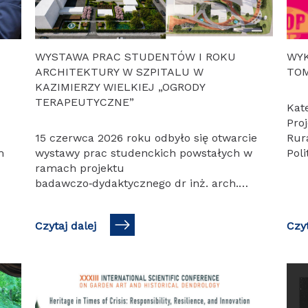
WYSTAWA PRAC STUDENTÓW I ROKU
WYK
ARCHITEKTURY W SZPITALU W
TOM
KAZIMIERZY WIELKIEJ „OGRODY
TERAPEUTYCZNE”
Kat
Pro
15 czerwca 2026 roku odbyło się otwarcie
Rur
m
wystawy prac studenckich powstałych w
Pol
ramach projektu
zap
badawczo‑dydaktycznego dr inż. arch.
Ryeg
Marii Lubelskiej realizowanego we
god
współpracy z SPZOZ w Kazimierzy
Czytaj dalej
Czyt
Wielkiej. Wystawa jest…