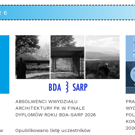
26
ABSOLWENCI WWYDZIAŁU
PR
ARCHITEKTURY PK W FINALE
WYD
DYPLOMÓW ROKU BDA-SARP 2026
POL
KON
202
 w
Opublikowano listę uczestników