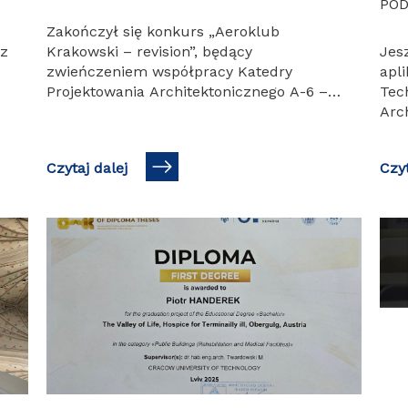
POD
Zakończył się konkurs „Aeroklub
sz
Krakowski – revision”, będący
Jes
zwieńczeniem współpracy Katedry
apl
Projektowania Architektonicznego A-6 –
Tec
Zakładu Projektowania Obiektów Kultury
Arc
g
z kierownictwem Aeroklubu
pro
Krakowskiego w Pobiedniku Wielkim.
Arch
Czytaj dalej
Czyt
Temat semestralny, realizowany przez…
http