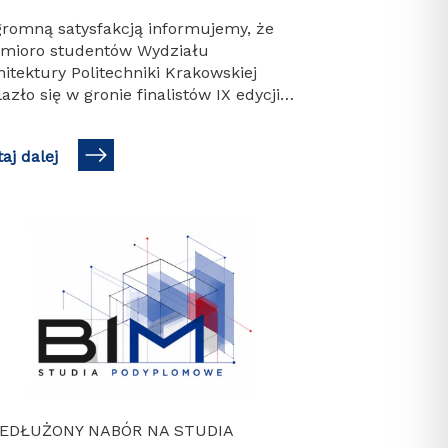
gromną satysfakcją informujemy, że
dmioro studentów Wydziału
itektury Politechniki Krakowskiej
azło się w gronie finalistów IX edycji
lnopolskiego konkursu „Dyplom z
hicadem 2026”, organizowanego przez
aj dalej
 Polska. Spośród ponad…
EDŁUŻONY NABÓR NA STUDIA