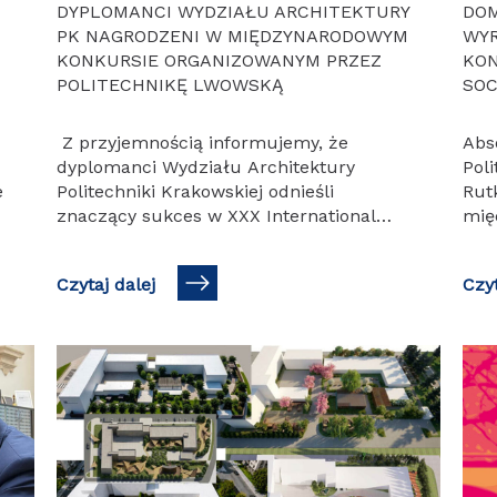
DYPLOMANCI WYDZIAŁU ARCHITEKTURY
DOM
PK NAGRODZENI W MIĘDZYNARODOWYM
WYR
KONKURSIE ORGANIZOWANYM PRZEZ
KON
POLITECHNIKĘ LWOWSKĄ
SOC
Z przyjemnością informujemy, że
Abs
dyplomanci Wydziału Architektury
Poli
e
Politechniki Krakowskiej odnieśli
Rut
znaczący sukces w XXX International
mię
Review-Competition of Diploma Theses,
Anch
–
organizowanym przez Politechnikę
pod
Czytaj dalej
Czyt
Lwowską. W międzynarodowym
ośw
konkursie, do którego zgłoszono
prz
kilkaset…