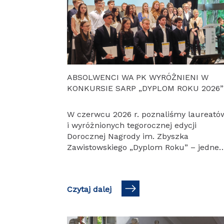
ABSOLWENCI WA PK WYRÓŻNIENI W
KONKURSIE SARP „DYPLOM ROKU 2026”
W czerwcu 2026 r. poznaliśmy laureató
i wyróżnionych tegorocznej edycji
Dorocznej Nagrody im. Zbyszka
Zawistowskiego „Dyplom Roku” – jedneg
z najważniejszych ogólnopolskich
konkursów prezentujących najlepsze
prace dyplomowe młodych architektów.
Czytaj dalej
Po…