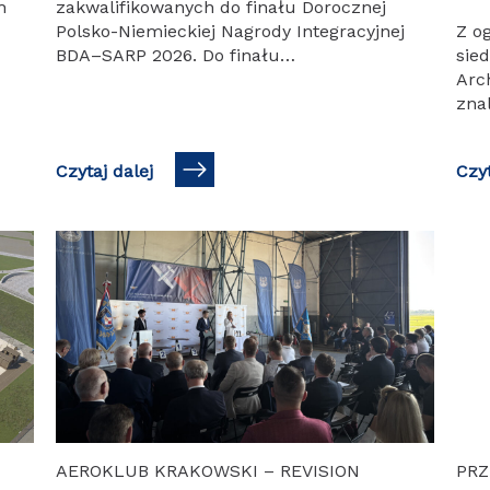
h
zakwalifikowanych do finału Dorocznej
Polsko-Niemieckiej Nagrody Integracyjnej
Z o
BDA–SARP 2026. Do finału
sie
ci
zakwalifikowano dziewięcioro młodych
Arch
architektów i architektek, którzy we
znal
wrześniu będą reprezentować Polskę
ogó
podczas międzynarodowego finału w…
Arc
Czytaj dalej
Czyt
WSC
AEROKLUB KRAKOWSKI – REVISION
PRZ