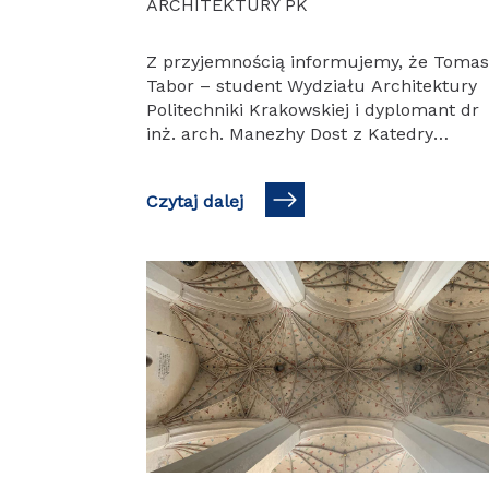
ARCHITEKTURY PK
Z przyjemnością informujemy, że Toma
Tabor – student Wydziału Architektury
Politechniki Krakowskiej i dyplomant dr
inż. arch. Manezhy Dost z Katedry
Architektury Miejsc Pracy, Sportu i Usłu
A2 – zwyciężył…
Czytaj dalej