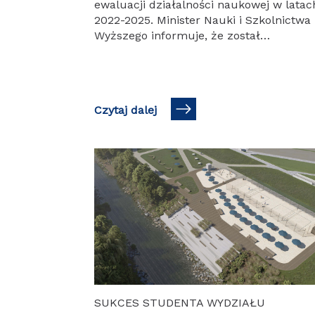
ewaluacji działalności naukowej w latac
2022-2025. Minister Nauki i Szkolnictwa
Wyższego informuje, że został
zakończony kolejny etap ewaluacji jakoś
działalności naukowej za lata 2022-
2025….
Czytaj dalej
SUKCES STUDENTA WYDZIAŁU