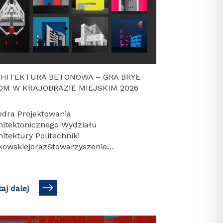
HITEKTURA BETONOWA – GRA BRYŁ
OM W KRAJOBRAZIE MIEJSKIM 2026
edra Projektowania
hitektonicznego Wydziału
itektury Politechniki
kowskiejorazStowarzyszenie
ducentów Cementumają zaszczyt
rosić naogłoszenie wyników XXVI
cji konkursu dla studentówII roku 4
aj dalej
estru studiówWydziału Architektury
RCHITEKTURA BETONOWA – GRA
Ł – DOM…