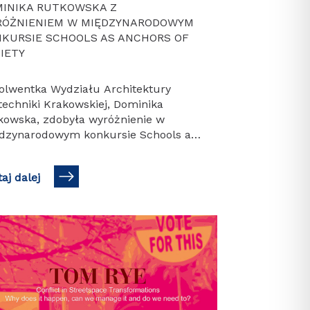
INIKA RUTKOWSKA Z
ÓŻNIENIEM W MIĘDZYNARODOWYM
KURSIE SCHOOLS AS ANCHORS OF
IETY
olwentka Wydziału Architektury
techniki Krakowskiej, Dominika
kowska, zdobyła wyróżnienie w
dzynarodowym konkursie Schools as
ors of Society, prezentując autorskie
ejście do projektowania placówek
aj dalej
iatowych. Jury doceniło projekt za
emyślaną, inkluzywną…