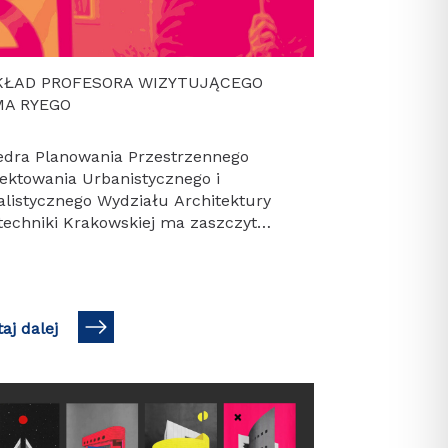
ŁAD PROFESORA WIZYTUJĄCEGO
A RYEGO
edra Planowania Przestrzennego
jektowania Urbanistycznego i
alistycznego Wydziału Architektury
itechniki Krakowskiej ma zaszczyt
rosić na wykład profesora Toma
o, który odbędzie się 2 lipca 2026 r. o
z. 10:30 na…
aj dalej