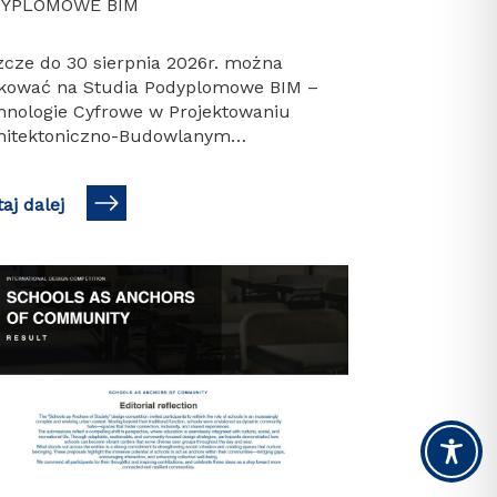
YPLOMOWE BIM
zcze do 30 sierpnia 2026r. można
ikować na Studia Podyplomowe BIM –
hnologie Cyfrowe w Projektowaniu
hitektoniczno-Budowlanym
wadzone na naszym Wydziale
itektury.
aj dalej
s://bim.pk.edu.pl/zgloszenia/