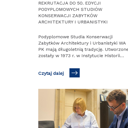
REKRUTACJA DO 50. EDYCJI
PODYPLOMOWYCH STUDIÓW
KONSERWACJI ZABYTKÓW
ARCHITEKTURY I URBANISTYKI
Podyplomowe Studia Konserwacji
Zabytków Architektury i Urbanistyki WA
PK mają długoletnią tradycję. Utworzon
zostały w 1973 r. w Instytucie Historii
Architektury i Konserwacji Zabytków
(obecnie Katedrze). Program nauczania 
Czytaj dalej
aktualizowany…