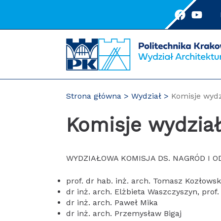
Przejdź
do
treści
Strona główna
Wydział
Komisje wyd
Komisje wydzia
WYDZIAŁOWA KOMISJA DS. NAGRÓD I 
prof. dr hab. inż. arch. Tomasz Kozłows
dr inż. arch. Elżbieta Waszczyszyn, prof.
dr inż. arch. Paweł Mika
dr inż. arch. Przemysław Bigaj