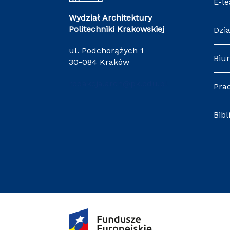
E-le
Wydział Architektury
Politechniki Krakowskiej
Dzia
ul. Podchorążych 1
Biur
30-084 Kraków
redakcja.arch@pk.edu.pl
Pra
Bibl