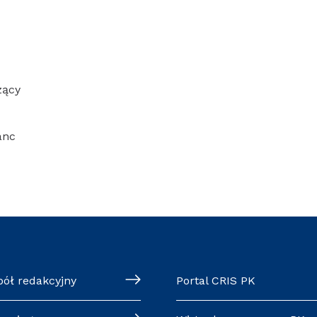
zący
anc
pół redakcyjny
Portal CRIS PK