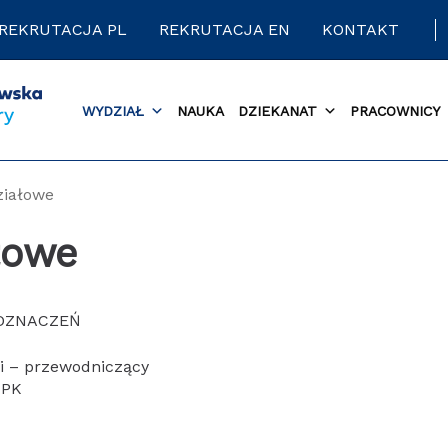
REKRUTACJA PL
REKRUTACJA EN
KONTAKT
WYDZIAŁ
NAUKA
DZIEKANAT
PRACOWNICY
ziałowe
łowe
ODZNACZEŃ
ki – przewodniczący
 PK