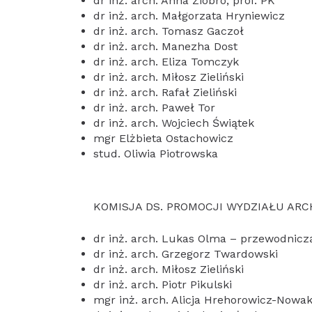
dr inż. arch. Anna Ziobro, prof. PK
dr inż. arch. Małgorzata Hryniewicz
dr inż. arch. Tomasz Gaczoł
dr inż. arch. Manezha Dost
dr inż. arch. Eliza Tomczyk
dr inż. arch. Miłosz Zieliński
dr inż. arch. Rafał Zieliński
dr inż. arch. Paweł Tor
dr inż. arch. Wojciech Świątek
mgr Elżbieta Ostachowicz
stud. Oliwia Piotrowska
KOMISJA DS. PROMOCJI WYDZIAŁU AR
dr inż. arch. Lukas Olma – przewodnicz
dr inż. arch. Grzegorz Twardowski
dr inż. arch. Miłosz Zieliński
dr inż. arch. Piotr Pikulski
mgr inż. arch. Alicja Hrehorowicz-Nowa