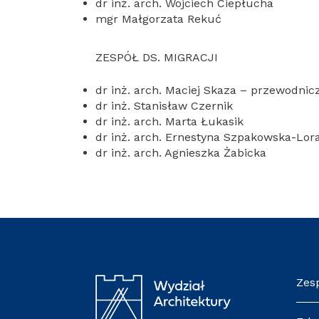
dr inż. arch. Wojciech Ciepłucha
mgr Małgorzata Rekuć
ZESPÓŁ DS. MIGRACJI
dr inż. arch. Maciej Skaza – przewodnic
dr inż. Stanisław Czernik
dr inż. arch. Marta Łukasik
dr inż. arch. Ernestyna Szpakowska-Lor
dr inż. arch. Agnieszka Żabicka
Zes