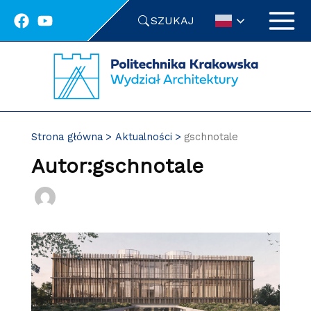
Przejdź
SZUKAJ
do
treści
Strona główna
Aktualności
gschnotale
Autor:gschnotale