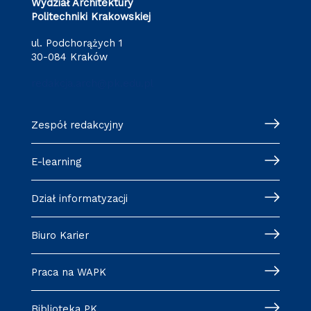
Wydział Architektury
Politechniki Krakowskiej
ul. Podchorążych 1
30-084 Kraków
redakcja.arch@pk.edu.pl
Zespół redakcyjny
E-learning
Dział informatyzacji
Biuro Karier
Praca na WAPK
Biblioteka PK