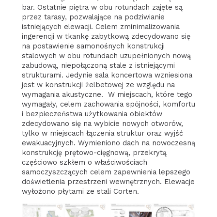
bar. Ostatnie piętra w obu rotundach zajęte są
przez tarasy, pozwalające na podziwianie
istniejących elewacji. Celem zminimalizowania
ingerencji w tkankę zabytkową zdecydowano się
na postawienie samonośnych konstrukcji
stalowych w obu rotundach uzupełnionych nową
zabudową, niepołączoną stale z istniejącymi
strukturami. Jedynie sala koncertowa wzniesiona
jest w konstrukcji żelbetowej ze względu na
wymagania akustyczne. W miejscach, które tego
wymagały, celem zachowania spójności, komfortu
i bezpieczeństwa użytkowania obiektów
zdecydowano się na wybicie nowych otworów,
tylko w miejscach łączenia struktur oraz wyjść
ewakuacyjnych. Wymieniono dach na nowoczesną
konstrukcję prętowo-cięgnową, przekrytą
częściowo szkłem o właściwościach
samoczyszczących celem zapewnienia lepszego
doświetlenia przestrzeni wewnętrznych. Elewacje
wyłożono płytami ze stali Corten.