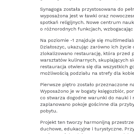
Synagoga została przystosowana do pełni
wyposażona jest w ławki oraz nowoczes
spotkań religijnych. Nowe centrum nauki
o różnorodnych funkcjach, wzbogacając o
Na poziomie -1 znajduje się multimedia
Działoszyc, ukazując zarówno ich życie 
zlokalizowano restaurację, która przed
warsztatów kulinarnych, skupiających s
restauracja otwiera się dla wszystkich g
możliwością podziału na strefy dla kobi
Pierwsze piętro zostało przeznaczone na
Wyposażono je w bogaty księgozbiór, pom
co stwarza dogodne warunki do nauki i 
zaplanowano pokoje gościnne dla przyby
pobytu.
Projekt ten tworzy harmonijną przestrz
duchowe, edukacyjne i turystyczne. Przy