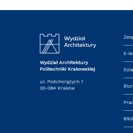
Zes
E-le
Wydział Architektury
Politechniki Krakowskiej
Dzia
ul. Podchorążych 1
Biur
30-084 Kraków
redakcja.arch@pk.edu.pl
Pra
Bibl