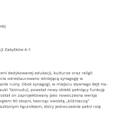
iej
cji Zabytków A-1
eni dedykowanej edukacji, kulturze oraz religii
cia odrestaurowano istniejącą synagogę w
tanie ruiny. Obok synagogi, w miejscu dawnego Bejt Ha-
uki Talmudu), powstał nowy obiekt pełniący funkcję
 Został on zaprojektowany jako nowoczesna wersja
ątem 90 stopni, tworząc swoistą „bliźniaczą”
szklonym łącznikiem, który jednocześnie pełni rolę