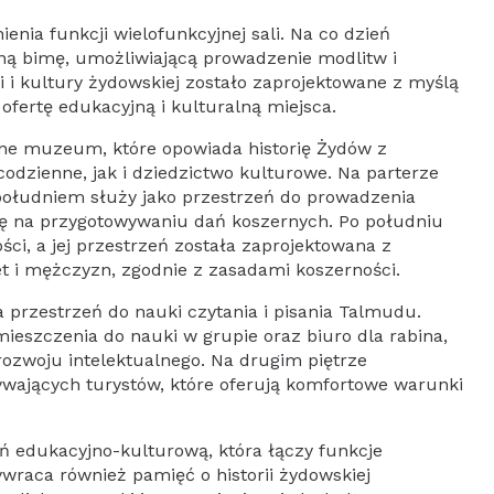
enia funkcji wielofunkcyjnej sali. Na co dzień
ną bimę, umożliwiającą prowadzenie modlitw i
 i kultury żydowskiej zostało zaprojektowane z myślą
fertę edukacyjną i kulturalną miejsca.
lne muzeum, które opowiada historię Żydów z
codzienne, jak i dziedzictwo kulturowe. Na parterze
 południem służy jako przestrzeń do prowadzenia
ię na przygotowywaniu dań koszernych. Po południu
ości, a jej przestrzeń została zaprojektowana z
et i mężczyzn, zgodnie z zasadami koszerności.
 przestrzeń do nauki czytania i pisania Talmudu.
ieszczenia do nauki w grupie oraz biuro dla rabina,
rozwoju intelektualnego. Na drugim piętrze
wających turystów, które oferują komfortowe warunki
eń edukacyjno-kulturową, która łączy funkcje
wraca również pamięć o historii żydowskiej