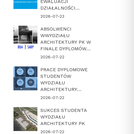
EWALUACJI
DZIAŁALNOŚCI
NAUKOWEJ W
2026-07-23
LATACH 2022-2025
ABSOLWENCI
WWYDZIAŁU
ARCHITEKTURY PK W
FINALE DYPLOMÓW
ROKU BDA-SARP 2026
2026-07-22
PRACE DYPLOMOWE
STUDENTÓW
WYDZIAŁU
ARCHITEKTURY
POLITECHNIKI
2026-07-22
KRAKOWSKIEJ W
FINALE KONKURSU
SUKCES STUDENTA
„DYPLOM Z
WYDZIAŁU
ARCHICADEM 2026”
ARCHITEKTURY PK
2026-07-22