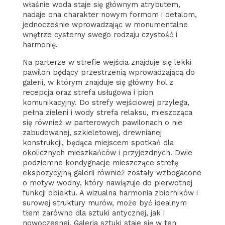
właśnie woda staje się głównym atrybutem,
nadaje ona charakter nowym formom i detalom,
jednocześnie wprowadzając w monumentalne
wnętrze cysterny swego rodzaju czystość i
harmonię.
Na parterze w strefie wejścia znajduje się lekki
pawilon będący przestrzenią wprowadzającą do
galerii, w którym znajduje się główny hol z
recepcja oraz strefa usługowa i pion
komunikacyjny. Do strefy wejściowej przylega,
pełna zieleni i wody strefa relaksu, mieszcząca
się również w parterowych pawilonach o nie
zabudowanej, szkieletowej, drewnianej
konstrukcji, będąca miejscem spotkań dla
okolicznych mieszkańców i przyjezdnych. Dwie
podziemne kondygnacje mieszczące strefę
ekspozycyjną galerii również zostały wzbogacone
o motyw wodny, który nawiązuje do pierwotnej
funkcji obiektu. A wizualna harmonia zbiorników i
surowej struktury murów, może być idealnym
tłem zarówno dla sztuki antycznej, jak i
nowoczesnej. Galeria sztuki staje się w ten