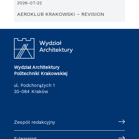
2026-07-22
AEROKLUB KRAKOWSKI – REVISION
Wydział Architektury
Politechniki Krakowskiej
ul. Podchorążych 1
30-084 Kraków
redakcja.arch@pk.edu.pl
Zespół redakcyjny
E-learning