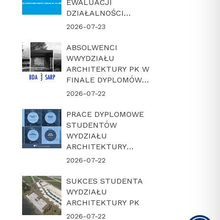
EWALUACJI
DZIAŁALNOŚCI
NAUKOWEJ W
2026-07-23
LATACH 2022-2025
ABSOLWENCI
WWYDZIAŁU
ARCHITEKTURY PK W
FINALE DYPLOMÓW
ROKU BDA-SARP 2026
2026-07-22
PRACE DYPLOMOWE
STUDENTÓW
WYDZIAŁU
ARCHITEKTURY
POLITECHNIKI
2026-07-22
KRAKOWSKIEJ W
FINALE KONKURSU
SUKCES STUDENTA
„DYPLOM Z
WYDZIAŁU
ARCHICADEM 2026”
ARCHITEKTURY PK
2026-07-22