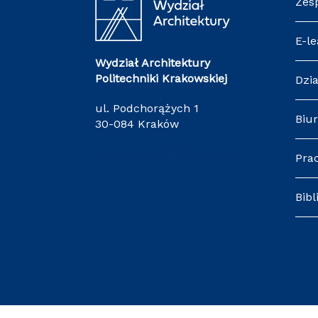
Zes
E-le
Wydział Architektury
Politechniki Krakowskiej
Dzia
ul. Podchorążych 1
Biur
30-084 Kraków
redakcja.arch@pk.edu.pl
Pra
Bibl