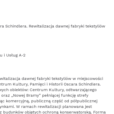
ra Schindlera. Rewitalizacja dawnej fabryki tekstyliów
u i Usług A-2
witalizacja dawnej fabryki tekstyliów w miejscowości
rum Kultury, Pamięci i Historii Oscara Schindlera.
wych obiektów: Centrum Kultury, odtwarzającego
j oraz „Nowej Bramy” pełniącej funkcję strefy
jąc komercyjną, publiczną część od półpublicznej
nkami. W ramach rewitalizacji planowana jest
 z budynków objętych ochroną konserwatorską. Forma