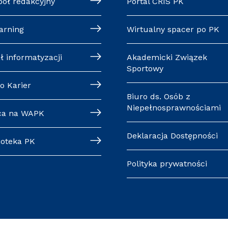
pół redakcyjny
Portal CRIS PK
arning
Wirtualny spacer po PK
ł informatyzacji
Akademicki Związek
Sportowy
o Karier
Biuro ds. Osób z
Niepełnosprawnościami
ca na WAPK
Deklaracja Dostępności
ioteka PK
Polityka prywatności