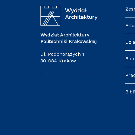
Zes
E-le
Wydział Architektury
Politechniki Krakowskiej
Dzia
ul. Podchorążych 1
Biur
30-084 Kraków
redakcja.arch@pk.edu.pl
Pra
Bibl