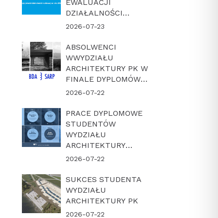
EWALUACJI
DZIAŁALNOŚCI
NAUKOWEJ W
2026-07-23
LATACH 2022-2025
ABSOLWENCI
WWYDZIAŁU
ARCHITEKTURY PK W
FINALE DYPLOMÓW
ROKU BDA-SARP 2026
2026-07-22
PRACE DYPLOMOWE
STUDENTÓW
WYDZIAŁU
ARCHITEKTURY
POLITECHNIKI
2026-07-22
KRAKOWSKIEJ W
FINALE KONKURSU
SUKCES STUDENTA
„DYPLOM Z
WYDZIAŁU
ARCHICADEM 2026”
ARCHITEKTURY PK
2026-07-22