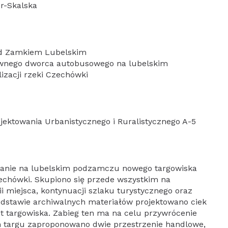
er-Skalska
pod Zamkiem Lubelskim
wnego dworca autobusowego na lubelskim
zacji rzeki Czechówki
jektowania Urbanistycznego i Ruralistycznego A-5
wanie na lubelskim podzamczu nowego targowiska
zechówki. Skupiono się przede wszystkim na
ii miejsca, kontynuacji szlaku turystycznego oraz
podstawie archiwalnych materiałów projektowano ciek
nt targowiska. Zabieg ten ma na celu przywrócenie
h targu zaproponowano dwie przestrzenie handlowe,