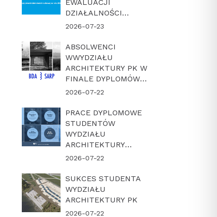
EWALUACJI
DZIAŁALNOŚCI
NAUKOWEJ W
2026-07-23
LATACH 2022-2025
ABSOLWENCI
WWYDZIAŁU
ARCHITEKTURY PK W
FINALE DYPLOMÓW
ROKU BDA-SARP 2026
2026-07-22
PRACE DYPLOMOWE
STUDENTÓW
WYDZIAŁU
ARCHITEKTURY
POLITECHNIKI
2026-07-22
KRAKOWSKIEJ W
FINALE KONKURSU
SUKCES STUDENTA
„DYPLOM Z
WYDZIAŁU
ARCHICADEM 2026”
ARCHITEKTURY PK
2026-07-22