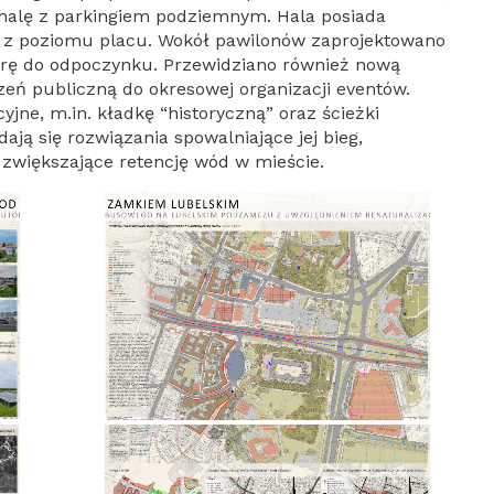
 halę z parkingiem podziemnym. Hala posiada
e z poziomu placu. Wokół pawilonów zaprojektowano
turę do odpoczynku. Przewidziano również nową
eń publiczną do okresowej organizacji eventów.
ne, m.in. kładkę “historyczną” oraz ścieżki
ają się rozwiązania spowalniające jej bieg,
 zwiększające retencję wód w mieście.