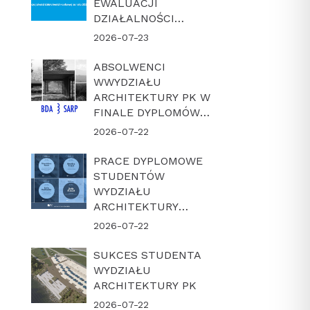
EWALUACJI
DZIAŁALNOŚCI
NAUKOWEJ W
2026-07-23
LATACH 2022-2025
ABSOLWENCI
WWYDZIAŁU
ARCHITEKTURY PK W
FINALE DYPLOMÓW
ROKU BDA-SARP 2026
2026-07-22
PRACE DYPLOMOWE
STUDENTÓW
WYDZIAŁU
ARCHITEKTURY
POLITECHNIKI
2026-07-22
KRAKOWSKIEJ W
FINALE KONKURSU
SUKCES STUDENTA
„DYPLOM Z
WYDZIAŁU
ARCHICADEM 2026”
ARCHITEKTURY PK
2026-07-22