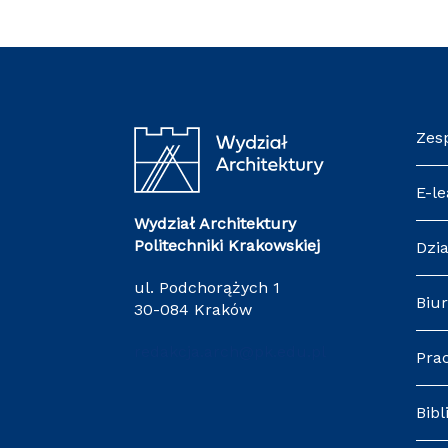
Zes
E-le
Wydział Architektury
Politechniki Krakowskiej
Dzia
ul. Podchorążych 1
Biur
30-084 Kraków
redakcja.arch@pk.edu.pl
Pra
Bibl