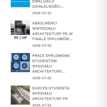
EWALUACJI
DZIAŁALNOŚCI
NAUKOWEJ W
2026-07-23
LATACH 2022-2025
ABSOLWENCI
WWYDZIAŁU
ARCHITEKTURY PK W
FINALE DYPLOMÓW
ROKU BDA-SARP 2026
2026-07-22
PRACE DYPLOMOWE
STUDENTÓW
WYDZIAŁU
ARCHITEKTURY
POLITECHNIKI
2026-07-22
KRAKOWSKIEJ W
FINALE KONKURSU
SUKCES STUDENTA
„DYPLOM Z
WYDZIAŁU
ARCHICADEM 2026”
ARCHITEKTURY PK
2026-07-22