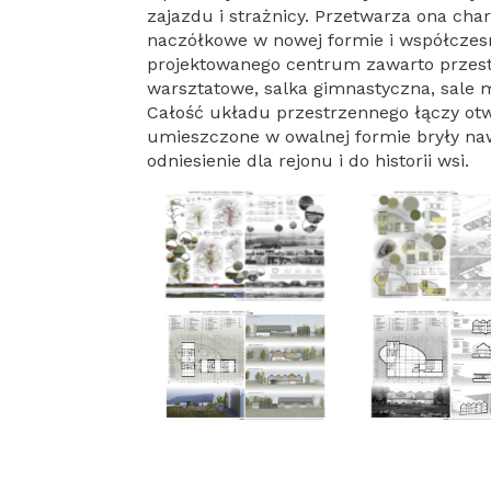
zajazdu i strażnicy. Przetwarza ona cha
naczółkowe w nowej formie i współczes
projektowanego centrum zawarto przestr
warsztatowe, salka gimnastyczna, sale mu
Całość układu przestrzennego łączy otw
umieszczone w owalnej formie bryły naw
odniesienie dla rejonu i do historii wsi.