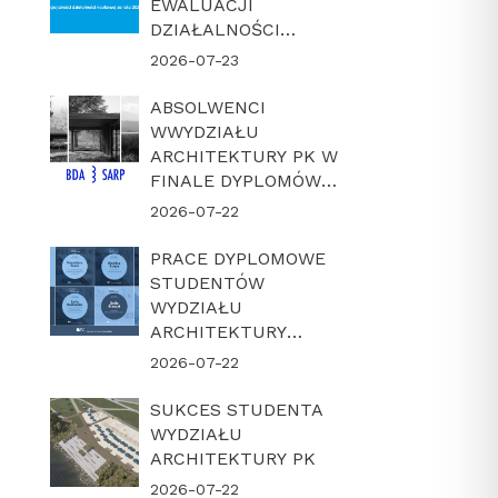
EWALUACJI
DZIAŁALNOŚCI
NAUKOWEJ W
2026-07-23
LATACH 2022-2025
ABSOLWENCI
WWYDZIAŁU
ARCHITEKTURY PK W
FINALE DYPLOMÓW
ROKU BDA-SARP 2026
2026-07-22
PRACE DYPLOMOWE
STUDENTÓW
WYDZIAŁU
ARCHITEKTURY
POLITECHNIKI
2026-07-22
KRAKOWSKIEJ W
FINALE KONKURSU
SUKCES STUDENTA
„DYPLOM Z
WYDZIAŁU
ARCHICADEM 2026”
ARCHITEKTURY PK
2026-07-22