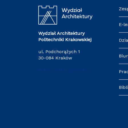
Zes
E-le
Wydział Architektury
Politechniki Krakowskiej
Dzia
ul. Podchorążych 1
Biur
30-084 Kraków
redakcja.arch@pk.edu.pl
Pra
Bibl