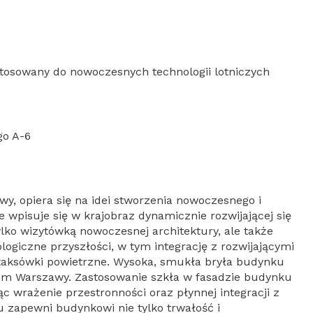
osowany do nowoczesnych technologii lotniczych
go A-6
y, opiera się na idei stworzenia nowoczesnego i
e wpisuje się w krajobraz dynamicznie rozwijającej się
tylko wizytówką nowoczesnej architektury, ale także
ogiczne przyszłości, w tym integrację z rozwijającymi
k taksówki powietrzne. Wysoka, smukła bryła budynku
rum Warszawy. Zastosowanie szkła w fasadzie budynku
ząc wrażenie przestronności oraz płynnej integracji z
nu zapewni budynkowi nie tylko trwałość i