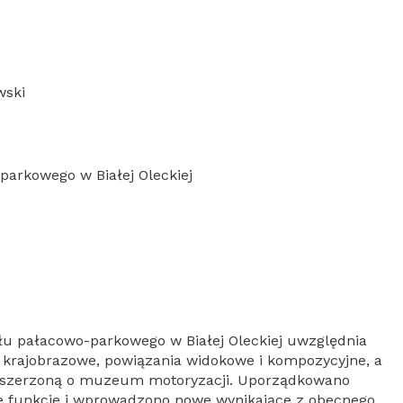
wski
parkowego w Białej Oleckiej
łu pałacowo-parkowego w Białej Oleckiej uwzględnia
 krajobrazowe, powiązania widokowe i kompozycyjne, a
poszerzoną o muzeum motoryzacji. Uporządkowano
e funkcje i wprowadzono nowe wynikające z obecnego