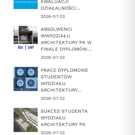
EWALUACJI
DZIAŁALNOŚCI
NAUKOWEJ W
2026-07-23
LATACH 2022-2025
ABSOLWENCI
WWYDZIAŁU
ARCHITEKTURY PK W
FINALE DYPLOMÓW
ROKU BDA-SARP 2026
2026-07-22
PRACE DYPLOMOWE
STUDENTÓW
WYDZIAŁU
ARCHITEKTURY
POLITECHNIKI
2026-07-22
KRAKOWSKIEJ W
FINALE KONKURSU
SUKCES STUDENTA
„DYPLOM Z
WYDZIAŁU
ARCHICADEM 2026”
ARCHITEKTURY PK
2026-07-22