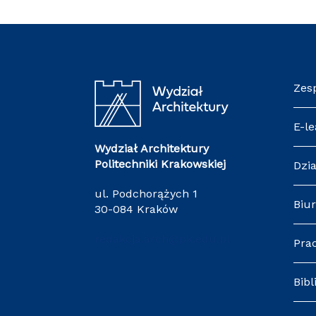
Zes
E-le
Wydział Architektury
Politechniki Krakowskiej
Dzia
ul. Podchorążych 1
Biur
30-084 Kraków
redakcja.arch@pk.edu.pl
Pra
Bibl