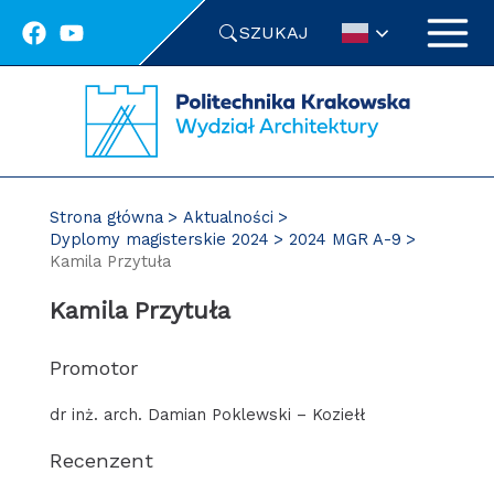
Przejdź
SZUKAJ
do
treści
Strona główna
Aktualności
Dyplomy magisterskie 2024
2024 MGR A-9
Kamila Przytuła
Kamila Przytuła
Promotor
dr inż. arch. Damian Poklewski – Koziełł
Recenzent