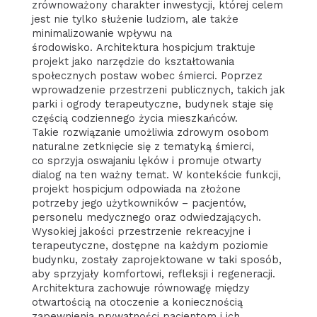
zrównoważony charakter inwestycji, której celem
jest nie tylko służenie ludziom, ale także
minimalizowanie wpływu na
środowisko. Architektura hospicjum traktuje
projekt jako narzędzie do kształtowania
społecznych postaw wobec śmierci. Poprzez
wprowadzenie przestrzeni publicznych, takich jak
parki i ogrody terapeutyczne, budynek staje się
częścią codziennego życia mieszkańców.
Takie rozwiązanie umożliwia zdrowym osobom
naturalne zetknięcie się z tematyką śmierci,
co sprzyja oswajaniu lęków i promuje otwarty
dialog na ten ważny temat. W kontekście funkcji,
projekt hospicjum odpowiada na złożone
potrzeby jego użytkowników – pacjentów,
personelu medycznego oraz odwiedzających.
Wysokiej jakości przestrzenie rekreacyjne i
terapeutyczne, dostępne na każdym poziomie
budynku, zostały zaprojektowane w taki sposób,
aby sprzyjały komfortowi, refleksji i regeneracji.
Architektura zachowuje równowagę między
otwartością na otoczenie a koniecznością
zapewnienia prywatności pacjentom i ich