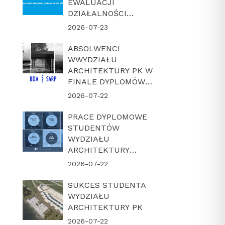
EWALUACJI
DZIAŁALNOŚCI
NAUKOWEJ W
2026-07-23
LATACH 2022-2025
ABSOLWENCI
WWYDZIAŁU
ARCHITEKTURY PK W
FINALE DYPLOMÓW
ROKU BDA-SARP 2026
2026-07-22
PRACE DYPLOMOWE
STUDENTÓW
WYDZIAŁU
ARCHITEKTURY
POLITECHNIKI
2026-07-22
KRAKOWSKIEJ W
FINALE KONKURSU
SUKCES STUDENTA
„DYPLOM Z
WYDZIAŁU
ARCHICADEM 2026”
ARCHITEKTURY PK
2026-07-22