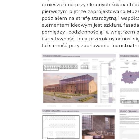
umieszczono przy skrajnych ścianach 
pierwszym piętrze zaprojektowano Muz
podziałem na strefę starożytną i współcz
elementem ideowym jest szklana fasada 
pomiędzy „codziennością” a wnętrzem ob
i kreatywność. Idea przemiany odnosi si
tożsamość przy zachowaniu industrialn