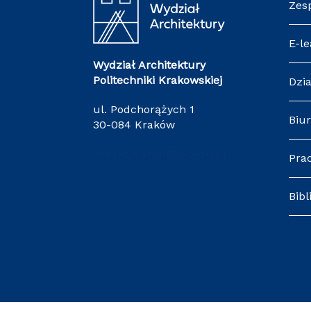
Zes
E-le
Wydział Architektury
Politechniki Krakowskiej
Dzia
ul. Podchorążych 1
Biur
30-084 Kraków
redakcja.arch@pk.edu.pl
Pra
Bibl