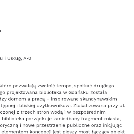
u
u i Usług, A-2
które pozwalają zwolnić tempo, spotkać drugiego
ego projektowana biblioteka w Gdańsku została
iędzy domem a pracą – inspirowane skandynawskim
tępnej i bliskiej użytkownikowi. Zlokalizowana przy ul.
toczonej z trzech stron wodą i w bezpośrednim
 biblioteka porządkuje zaniedbany fragment miasta,
toryczną i nowe przestrzenie publiczne oraz inicjując
m elementem koncepcji jest pieszy most łączący obiekt