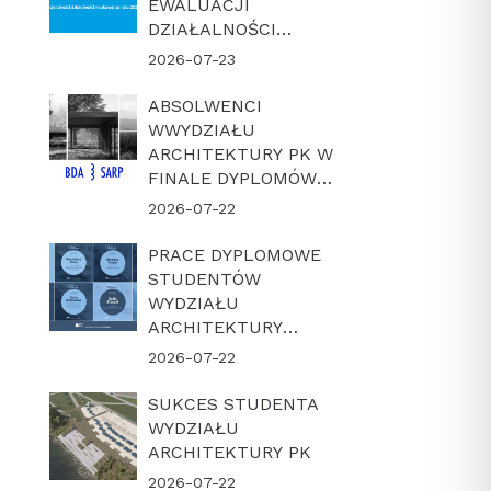
EWALUACJI
DZIAŁALNOŚCI
NAUKOWEJ W
2026-07-23
LATACH 2022-2025
ABSOLWENCI
WWYDZIAŁU
ARCHITEKTURY PK W
FINALE DYPLOMÓW
ROKU BDA-SARP 2026
2026-07-22
PRACE DYPLOMOWE
STUDENTÓW
WYDZIAŁU
ARCHITEKTURY
POLITECHNIKI
2026-07-22
KRAKOWSKIEJ W
FINALE KONKURSU
SUKCES STUDENTA
„DYPLOM Z
WYDZIAŁU
ARCHICADEM 2026”
ARCHITEKTURY PK
2026-07-22