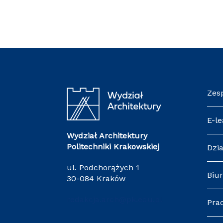
Zes
E-le
Wydział Architektury
Politechniki Krakowskiej
Dzia
ul. Podchorążych 1
Biur
30-084 Kraków
redakcja.arch@pk.edu.pl
Pra