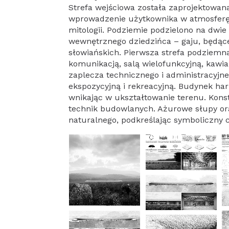
Strefa wejściowa została zaprojektowan
wprowadzenie użytkownika w atmosferę mi
mitologii. Podziemie podzielono na dwi
wewnętrznego dziedzińca – gaju, będą
słowiańskich. Pierwsza strefa podziem
komunikacją, salą wielofunkcyjną, kawi
zaplecza technicznego i administracyjn
ekspozycyjną i rekreacyjną. Budynek har
wnikając w ukształtowanie terenu. Kon
technik budowlanych. Ażurowe słupy or
naturalnego, podkreślając symboliczny ch