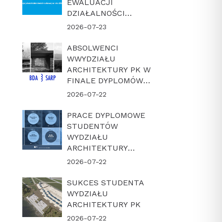
EWALUACJI
DZIAŁALNOŚCI
NAUKOWEJ W
2026-07-23
LATACH 2022-2025
ABSOLWENCI
WWYDZIAŁU
ARCHITEKTURY PK W
FINALE DYPLOMÓW
ROKU BDA-SARP 2026
2026-07-22
PRACE DYPLOMOWE
STUDENTÓW
WYDZIAŁU
ARCHITEKTURY
POLITECHNIKI
2026-07-22
KRAKOWSKIEJ W
FINALE KONKURSU
SUKCES STUDENTA
„DYPLOM Z
WYDZIAŁU
ARCHICADEM 2026”
ARCHITEKTURY PK
2026-07-22