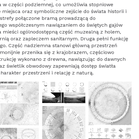
a w części podziemnej, co umożliwia stopniowe
ejsca oraz symboliczne zejście do świata historii i
e strefy połączone bramą prowadzącą do
cego współczesnym nawiązaniem do świętych gajów
na mieści ogólnodostępną część muzealną z holem,
arnią oraz zapleczem sanitarnym. Druga pełni funkcję
ego. Część nadziemna stanowi główną przestrzeń
monijnie przenika się z krajobrazem, częściowo
strukcję wykonano z drewna, nawiązując do dawnych
az świetlik obwodowy zapewniają dostęp światła
arakter przestrzeni i relację z naturą.