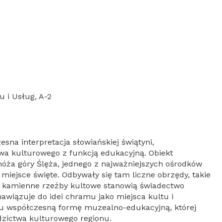
u i Usług, A-2
na interpretacja słowiańskiej świątyni,
a kulturowego z funkcją edukacyjną. Obiekt
óża góry Ślęża, jednego z najważniejszych ośrodków
iejsce święte. Odbywały się tam liczne obrzędy, takie
e kamienne rzeźby kultowe stanowią świadectwo
nawiązuje do idei chramu jako miejsca kultu i
 współczesną formę muzealno-edukacyjną, której
edzictwa kulturowego regionu.