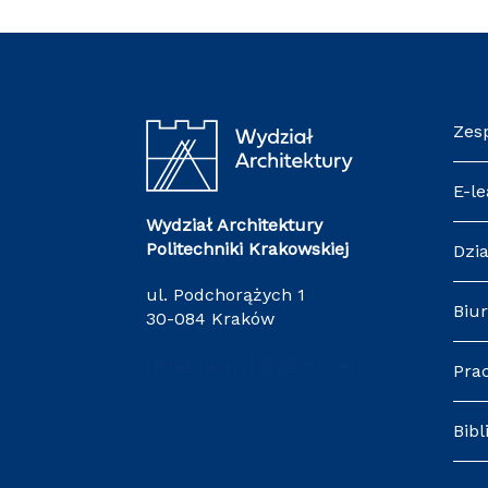
Zes
E-le
Wydział Architektury
Politechniki Krakowskiej
Dzia
ul. Podchorążych 1
Biur
30-084 Kraków
redakcja.arch@pk.edu.pl
Pra
Bibl