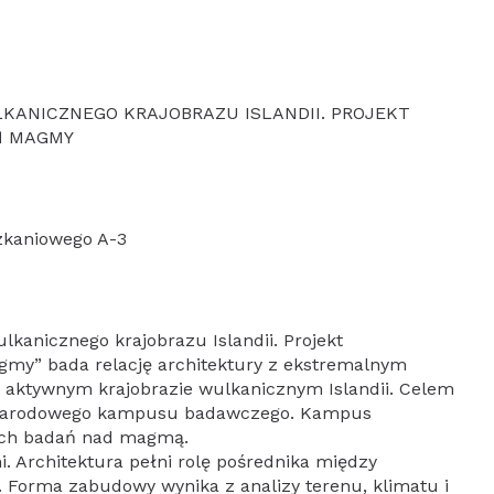
LKANICZNEGO KRAJOBRAZU ISLANDII. PROJEKT
Ń MAGMY
zkaniowego A-3
ulkanicznego krajobrazu Islandii. Projekt
y” bada relację architektury z ekstremalnym
 aktywnym krajobrazie wulkanicznym Islandii. Celem
zynarodowego kampusu badawczego. Kampus
nych badań nad magmą.
mi. Architektura pełni rolę pośrednika między
 Forma zabudowy wynika z analizy terenu, klimatu i