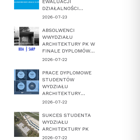
EWALUACJI
DZIAŁALNOŚCI
NAUKOWEJ W
2026-07-23
LATACH 2022-2025
ABSOLWENCI
WWYDZIAŁU
ARCHITEKTURY PK W
FINALE DYPLOMÓW
ROKU BDA-SARP 2026
2026-07-22
PRACE DYPLOMOWE
STUDENTÓW
WYDZIAŁU
ARCHITEKTURY
POLITECHNIKI
2026-07-22
KRAKOWSKIEJ W
FINALE KONKURSU
SUKCES STUDENTA
„DYPLOM Z
WYDZIAŁU
ARCHICADEM 2026”
ARCHITEKTURY PK
2026-07-22