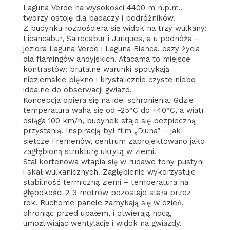
Laguna Verde na wysokości 4400 m n.p.m.,
tworzy ostoję dla badaczy i podróżników.
Z budynku rozpościera się widok na trzy wulkany:
Licancabur, Sairecabur i Juriques, a u podnóża –
jeziora Laguna Verde i Laguna Blanca, oazy życia
dla flamingów andyjskich. Atacama to miejsce
kontrastów: brutalne warunki spotykają
nieziemskie piękno i krystalicznie czyste niebo
idealne do obserwacji gwiazd.
Koncepcja opiera się na idei schronienia. Gdzie
temperatura waha się od -25°C do +40°C, a wiatr
osiąga 100 km/h, budynek staje się bezpieczną
przystanią. Inspiracją był film „Diuna” – jak
sietcze Fremenów, centrum zaprojektowano jako
zagłębioną strukturę ukrytą w ziemi.
Stal kortenowa wtapia się w rudawe tony pustyni
i skał wulkanicznych. Zagłębienie wykorzystuje
stabilność termiczną ziemi – temperatura na
głębokości 2-3 metrów pozostaje stała przez
rok. Ruchome panele zamykają się w dzień,
chroniąc przed upałem, i otwierają nocą,
umożliwiając wentylację i widok na gwiazdy.