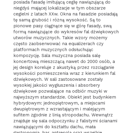
posiada fasadę imitującą cegłę nawiązującą do
niegdyś mającej lokalizacje w tym obszarze
cegielni z latach XXw. Okna na fasadzie posiadają
tę samą grubość i różną wysokość. Są to
pionowe pasy ciągnące się w górę fasady, swą
formą nawiązujące do wykresów fal dźwiękowych
utworów muzycznych. Takie wzory możemy
często zaobserwować na equalizerach czy
platformach muzycznych odsłuchując
kompozycję. Sala muzyczna posiada salę
koncertową mieszczącą nawet do 2000 osób, a
jej design koreluje z akustyką przez rozciąganie
wysokości pomieszczenia wraz z kierunkiem fal
dźwiękowych. W sali zastosowane zostały
wysokiej jakości wygłuszenia i absorbery
dźwiękowe pozwalające na odbiór muzyki w
najwyższym standardzie. Obiekt jest budynkiem
hybrydowym: jednopiętrowym, a miejscami
dwupiętrowym z wzrastającym i malejącym
sufitem zgodnie z linią stropodachu. Wewnątrz
znajduje się sala odpoczynku z falistymi ścianami
nawiązującymi do kształtu dachu, mała
gastronomia, bar, antresola oraz wszelkie