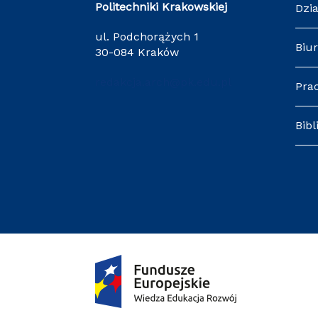
Politechniki Krakowskiej
Dzia
ul. Podchorążych 1
Biur
30-084 Kraków
redakcja.arch@pk.edu.pl
Pra
Bibl