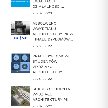
EWALUACJI
DZIAŁALNOŚCI
NAUKOWEJ W
2026-07-23
LATACH 2022-2025
ABSOLWENCI
WWYDZIAŁU
ARCHITEKTURY PK W
FINALE DYPLOMÓW
ROKU BDA-SARP 2026
2026-07-22
PRACE DYPLOMOWE
STUDENTÓW
WYDZIAŁU
ARCHITEKTURY
POLITECHNIKI
2026-07-22
KRAKOWSKIEJ W
FINALE KONKURSU
SUKCES STUDENTA
„DYPLOM Z
WYDZIAŁU
ARCHICADEM 2026”
ARCHITEKTURY PK
2026-07-22