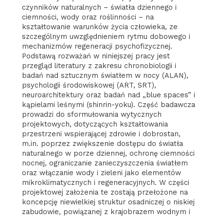
czynników naturalnych – światła dziennego i
ciemności, wody oraz roślinności – na
kształtowanie warunków życia człowieka, ze
szczególnym uwzględnieniem rytmu dobowego i
mechanizmów regeneracji psychofizycznej.
Podstawą rozważań w niniejszej pracy jest
przegląd literatury z zakresu chronobiologii i
badań nad sztucznym światłem w nocy (ALAN),
psychologii środowiskowej (ART, SRT),
neuroarchitektury oraz badań nad „blue spaces” i
kąpielami leśnymi (shinrin-yoku). Część badawcza
prowadzi do sformułowania wytycznych
projektowych, dotyczących kształtowania
przestrzeni wspierającej zdrowie i dobrostan,
m.in. poprzez zwiększenie dostępu do światła
naturalnego w porze dziennej, ochronę ciemności
nocnej, ograniczanie zanieczyszczenia światłem
oraz włączanie wody i zieleni jako elementów
mikroklimatycznych i regeneracyjnych. W części
projektowej założenia te zostają przełożone na
koncepcję niewielkiej struktur osadniczej o niskiej
zabudowie, powiązanej z krajobrazem wodnym i