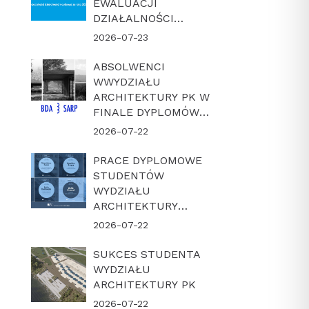
EWALUACJI
DZIAŁALNOŚCI
NAUKOWEJ W
2026-07-23
LATACH 2022-2025
ABSOLWENCI
WWYDZIAŁU
ARCHITEKTURY PK W
FINALE DYPLOMÓW
ROKU BDA-SARP 2026
2026-07-22
PRACE DYPLOMOWE
STUDENTÓW
WYDZIAŁU
ARCHITEKTURY
POLITECHNIKI
2026-07-22
KRAKOWSKIEJ W
FINALE KONKURSU
SUKCES STUDENTA
„DYPLOM Z
WYDZIAŁU
ARCHICADEM 2026”
ARCHITEKTURY PK
2026-07-22