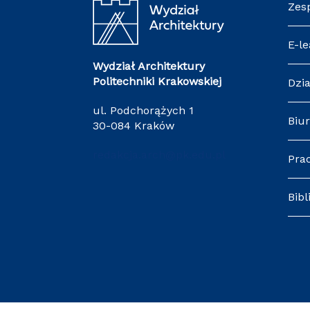
Zes
E-le
Wydział Architektury
Politechniki Krakowskiej
Dzia
ul. Podchorążych 1
Biur
30-084 Kraków
redakcja.arch@pk.edu.pl
Pra
Bibl