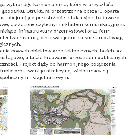
cja wybranego kamieniołomu, który w przyszłości
o geoparku. Struktura przestrzenna obszaru oparta
lne, obejmujące przestrzenie edukacyjne, badawcze,
okowe, połączone czytelnym układem komunikacyjnym.
niejącej infrastruktury przemysłowej oraz form
adectwo historii górnictwa i jednocześnie umożliwiają
gicznych.
nie nowych obiektów architektonicznych, takich jak
usługowe, a także kreowanie przestrzeni publicznych
eczności. Projekt dąży do harmonijnego połączenia
unkcjami, tworząc atrakcyjną, wielofunkcyjną
 społecznym i krajobrazowym.