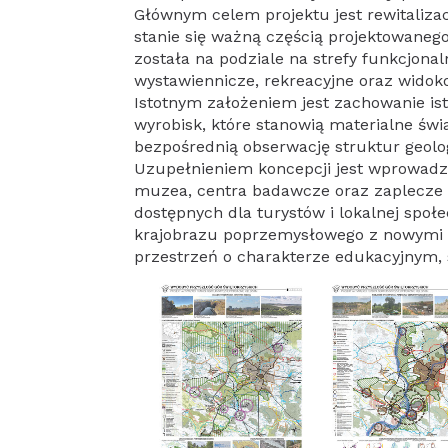
Głównym celem projektu jest rewitaliza
stanie się ważną częścią projektowaneg
została na podziale na strefy funkcjona
wystawiennicze, rekreacyjne oraz wid
Istotnym założeniem jest zachowanie ist
wyrobisk, które stanowią materialne świ
bezpośrednią obserwację struktur geolo
Uzupełnieniem koncepcji jest wprowadze
muzea, centra badawcze oraz zaplecze 
dostępnych dla turystów i lokalnej społ
krajobrazu poprzemysłowego z nowymi f
przestrzeń o charakterze edukacyjnym,