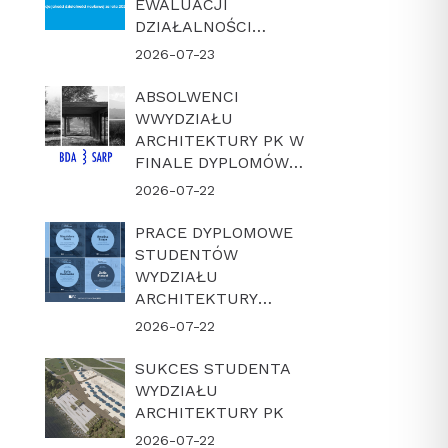
EWALUACJI
DZIAŁALNOŚCI
NAUKOWEJ W
2026-07-23
LATACH 2022-2025
ABSOLWENCI
WWYDZIAŁU
ARCHITEKTURY PK W
FINALE DYPLOMÓW
ROKU BDA-SARP 2026
2026-07-22
PRACE DYPLOMOWE
STUDENTÓW
WYDZIAŁU
ARCHITEKTURY
POLITECHNIKI
2026-07-22
KRAKOWSKIEJ W
FINALE KONKURSU
SUKCES STUDENTA
„DYPLOM Z
WYDZIAŁU
ARCHICADEM 2026”
ARCHITEKTURY PK
2026-07-22