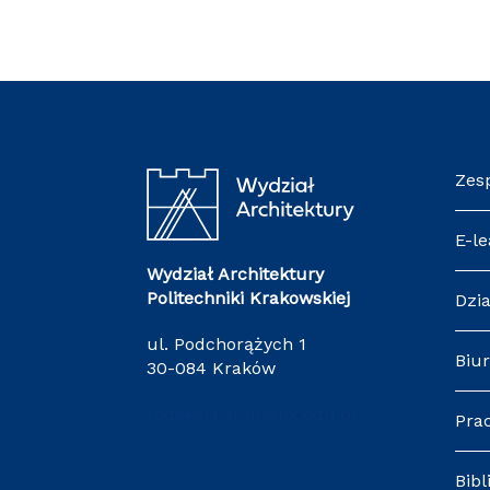
Zes
E-le
Wydział Architektury
Politechniki Krakowskiej
Dzia
ul. Podchorążych 1
Biur
30-084 Kraków
redakcja.arch@pk.edu.pl
Pra
Bibl