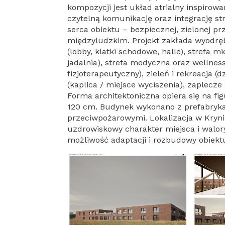
kompozycji jest układ atrialny inspirowa
czytelną komunikację oraz integrację str
serca obiektu – bezpiecznej, zielonej prz
międzyludzkim. Projekt zakłada wyodręb
(lobby, klatki schodowe, halle), strefa 
jadalnia), strefa medyczna oraz wellness 
fizjoterapeutyczny), zieleń i rekreacja 
(kaplica / miejsce wyciszenia), zaplecze
Forma architektoniczna opiera się na f
120 cm. Budynek wykonano z prefabryka
przeciwpożarowymi. Lokalizacja w Kryn
uzdrowiskowy charakter miejsca i walor
możliwość adaptacji i rozbudowy obiektu