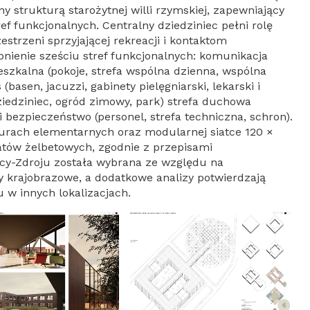
ny strukturą starożytnej willi rzymskiej, zapewniający
ef funkcjonalnych. Centralny dziedziniec pełni rolę
estrzeni sprzyjającej rekreacji i kontaktom
nienie sześciu stref funkcjonalnych: komunikacja
mieszkalna (pokoje, strefa wspólna dzienna, wspólna
(basen, jacuzzi, gabinety pielęgniarski, lekarski i
(dziedziniec, ogród zimowy, park) strefa duchowa
 i bezpieczeństwo (personel, strefa techniczna, schron).
igurach elementarnych oraz modularnej siatce 120 ×
tów żelbetowych, zgodnie z przepisami
icy-Zdroju została wybrana ze względu na
y krajobrazowe, a dodatkowe analizy potwierdzają
 w innych lokalizacjach.