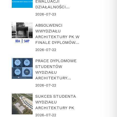
EWALUACJI
DZIAŁALNOŚCI
NAUKOWEJ W
2026-07-23
LATACH 2022-2025
ABSOLWENCI
WWYDZIAŁU
ARCHITEKTURY PK W
FINALE DYPLOMÓW
ROKU BDA-SARP 2026
2026-07-22
PRACE DYPLOMOWE
STUDENTÓW
WYDZIAŁU
ARCHITEKTURY
POLITECHNIKI
2026-07-22
KRAKOWSKIEJ W
FINALE KONKURSU
SUKCES STUDENTA
„DYPLOM Z
WYDZIAŁU
ARCHICADEM 2026”
ARCHITEKTURY PK
2026-07-22