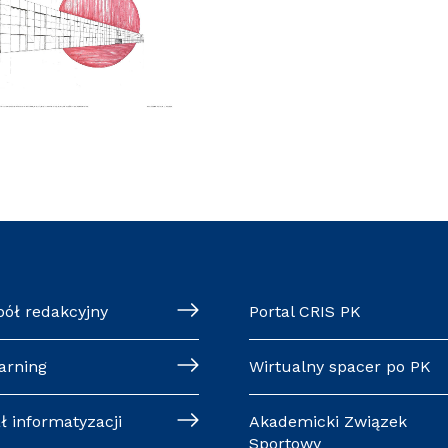
pół redakcyjny
Portal CRIS PK
arning
Wirtualny spacer po PK
ł informatyzacji
Akademicki Związek
Sportowy