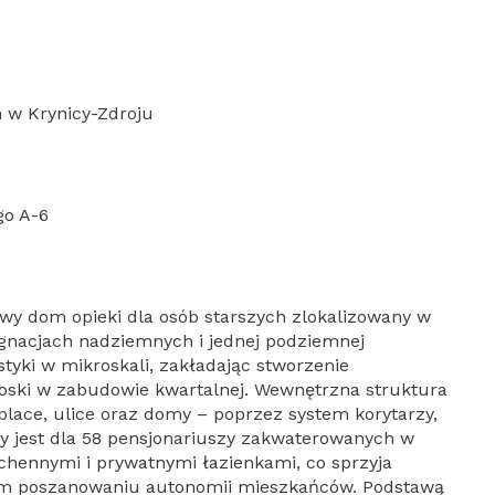
 w Krynicy-Zdroju
go A-6
wy dom opieki dla osób starszych zlokalizowany w
gnacjach nadziemnych i jednej podziemnej
tyki w mikroskali, zakładając stworzenie
ski w zabudowie kwartalnej. Wewnętrzna struktura
place, ulice oraz domy – poprzez system korytarzy,
ny jest dla 58 pensjonariuszy zakwaterowanych w
ennymi i prywatnymi łazienkami, co sprzyja
ym poszanowaniu autonomii mieszkańców. Podstawą