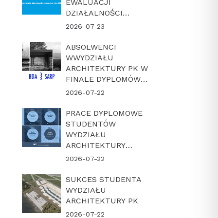
EWALUACJI
DZIAŁALNOŚCI
NAUKOWEJ W
2026-07-23
LATACH 2022-2025
ABSOLWENCI
WWYDZIAŁU
ARCHITEKTURY PK W
FINALE DYPLOMÓW
ROKU BDA-SARP 2026
2026-07-22
PRACE DYPLOMOWE
STUDENTÓW
WYDZIAŁU
ARCHITEKTURY
POLITECHNIKI
2026-07-22
KRAKOWSKIEJ W
FINALE KONKURSU
SUKCES STUDENTA
„DYPLOM Z
WYDZIAŁU
ARCHICADEM 2026”
ARCHITEKTURY PK
2026-07-22