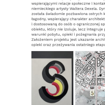
wspierającymi relacje społeczne i kont
niemieckiego artysty Waltera Dexela. Dy
została świadomie pozbawiona ostrych 
łagodny, wspierający charakter architekt
i dostosowaną do osób o ograniczonej sp
obiektu, który nie izoluje, lecz integruj
warunki pobytu, opieki i pożegnania prz
Założeniem projektu jest ukazanie archi
opieki oraz przeżywania ostatniego etapu