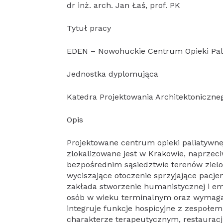
dr inż. arch. Jan Łaś, prof. PK
Tytuł pracy
EDEN – Nowohuckie Centrum Opieki Pali
Jednostka dyplomująca
Katedra Projektowania Architektoniczne
Opis
Projektowane centrum opieki paliatywnej
zlokalizowane jest w Krakowie, naprzec
bezpośrednim sąsiedztwie terenów zielo
wyciszające otoczenie sprzyjające pacje
zakłada stworzenie humanistycznej i em
osób w wieku terminalnym oraz wymagaj
integruje funkcje hospicyjne z zespołe
charakterze terapeutycznym, restauracj