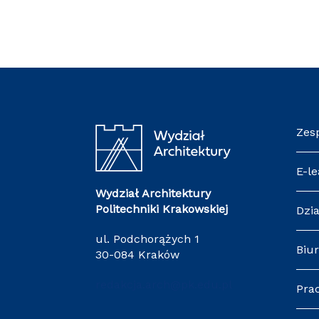
Zes
E-le
Wydział Architektury
Politechniki Krakowskiej
Dzia
ul. Podchorążych 1
Biur
30-084 Kraków
redakcja.arch@pk.edu.pl
Pra