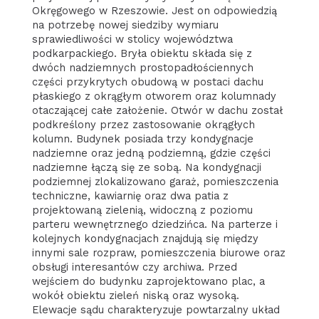
Okręgowego w Rzeszowie. Jest on odpowiedzią
na potrzebę nowej siedziby wymiaru
sprawiedliwości w stolicy województwa
podkarpackiego. Bryła obiektu składa się z
dwóch nadziemnych prostopadłościennych
części przykrytych obudową w postaci dachu
płaskiego z okrągłym otworem oraz kolumnady
otaczającej całe założenie. Otwór w dachu został
podkreślony przez zastosowanie okrągłych
kolumn. Budynek posiada trzy kondygnacje
nadziemne oraz jedną podziemną, gdzie części
nadziemne łączą się ze sobą. Na kondygnacji
podziemnej zlokalizowano garaż, pomieszczenia
techniczne, kawiarnię oraz dwa patia z
projektowaną zielenią, widoczną z poziomu
parteru wewnętrznego dziedzińca. Na parterze i
kolejnych kondygnacjach znajdują się między
innymi sale rozpraw, pomieszczenia biurowe oraz
obsługi interesantów czy archiwa. Przed
wejściem do budynku zaprojektowano plac, a
wokół obiektu zieleń niską oraz wysoką.
Elewacje sądu charakteryzuje powtarzalny układ