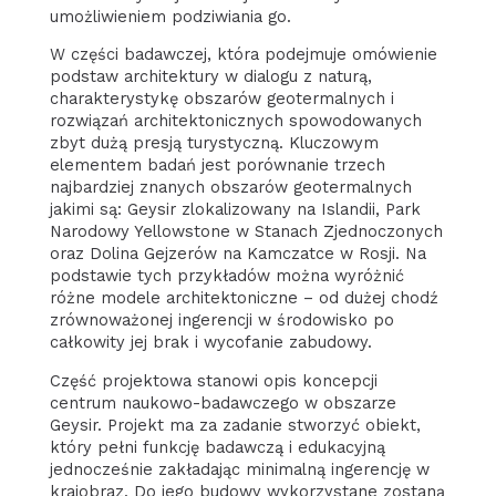
umożliwieniem podziwiania go.
W części badawczej, która podejmuje omówienie
podstaw architektury w dialogu z naturą,
charakterystykę obszarów geotermalnych i
rozwiązań architektonicznych spowodowanych
zbyt dużą presją turystyczną. Kluczowym
elementem badań jest porównanie trzech
najbardziej znanych obszarów geotermalnych
jakimi są: Geysir zlokalizowany na Islandii, Park
Narodowy Yellowstone w Stanach Zjednoczonych
oraz Dolina Gejzerów na Kamczatce w Rosji. Na
podstawie tych przykładów można wyróżnić
różne modele architektoniczne – od dużej chodź
zrównoważonej ingerencji w środowisko po
całkowity jej brak i wycofanie zabudowy.
Część projektowa stanowi opis koncepcji
centrum naukowo-badawczego w obszarze
Geysir. Projekt ma za zadanie stworzyć obiekt,
który pełni funkcję badawczą i edukacyjną
jednocześnie zakładając minimalną ingerencję w
krajobraz. Do jego budowy wykorzystane zostaną