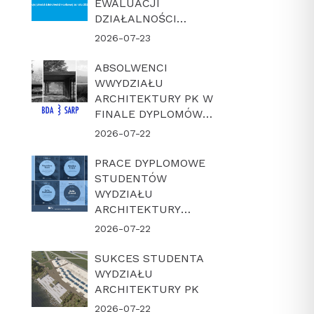
EWALUACJI
DZIAŁALNOŚCI
NAUKOWEJ W
2026-07-23
LATACH 2022-2025
ABSOLWENCI
WWYDZIAŁU
ARCHITEKTURY PK W
FINALE DYPLOMÓW
ROKU BDA-SARP 2026
2026-07-22
PRACE DYPLOMOWE
STUDENTÓW
WYDZIAŁU
ARCHITEKTURY
POLITECHNIKI
2026-07-22
KRAKOWSKIEJ W
FINALE KONKURSU
SUKCES STUDENTA
„DYPLOM Z
WYDZIAŁU
ARCHICADEM 2026”
ARCHITEKTURY PK
2026-07-22