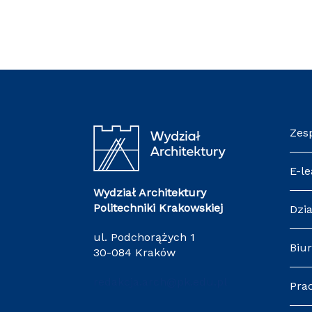
Zes
E-le
Wydział Architektury
Politechniki Krakowskiej
Dzia
ul. Podchorążych 1
Biur
30-084 Kraków
redakcja.arch@pk.edu.pl
Pra