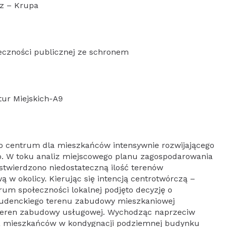
rz – Krupa
eczności publicznej ze schronem
tur Miejskich-A9
go centrum dla mieszkańców intensywnie rozwijającego
o. W toku analiz miejscowego planu zagospodarowania
stwierdzono niedostateczną ilość terenów
 okolicy. Kierując się intencją centrotwórczą –
m społeczności lokalnej podjęto decyzję o
studenckiego terenu zabudowy mieszkaniowej
a teren zabudowy usługowej. Wychodząc naprzeciw
a mieszkańców w kondygnacji podziemnej budynku