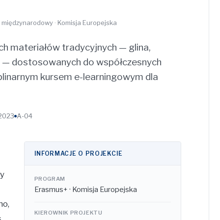
t międzynarodowy · Komisja Europejska
ch materiałów tradycyjnych — glina,
ek — dostosowanych do współczesnych
linarnym kursem e-learningowym dla
2023
A-04
INFORMACJE O PROJEKCIE
ły
PROGRAM
Erasmus+ · Komisja Europejska
no,
KIEROWNIK PROJEKTU
s