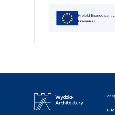
★
★
★
Projekt finansowany 
★
★
★
★
★
★
Erasmus+
.
★
★
★
Zes
E-le