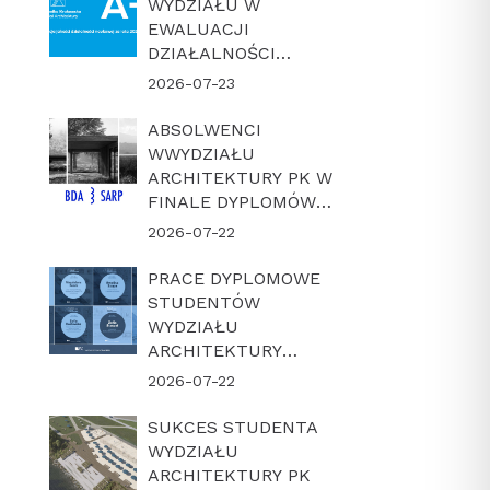
WYDZIAŁU W
EWALUACJI
DZIAŁALNOŚCI
NAUKOWEJ W
2026-07-23
LATACH 2022-2025
ABSOLWENCI
WWYDZIAŁU
ARCHITEKTURY PK W
FINALE DYPLOMÓW
ROKU BDA-SARP 2026
2026-07-22
PRACE DYPLOMOWE
STUDENTÓW
WYDZIAŁU
ARCHITEKTURY
POLITECHNIKI
2026-07-22
KRAKOWSKIEJ W
FINALE KONKURSU
SUKCES STUDENTA
„DYPLOM Z
WYDZIAŁU
ARCHICADEM 2026”
ARCHITEKTURY PK