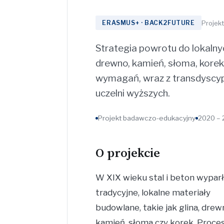
Projek
ERASMUS+ · BACK2FUTURE
Strategia powrotu do lokalny
drewno, kamień, słoma, kor
wymagań, wraz z transdyscyp
uczelni wyższych.
Projekt badawczo-edukacyjny
2020 – 
O projekcie
W XIX wieku stal i beton wypar
tradycyjne, lokalne materiały
budowlane, takie jak glina, drew
kamień, słoma czy korek. Proce