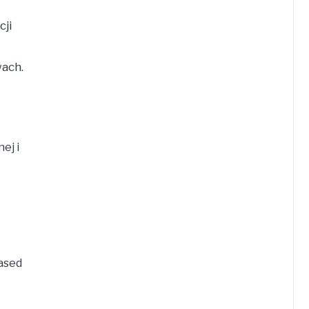
ji
ach.
ej i
Based