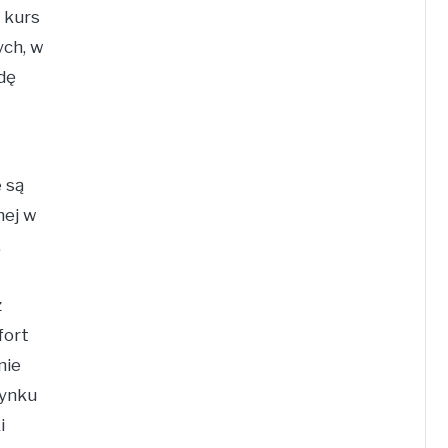
 kurs
ych, w
dę
 są
nej w
,
z
fort
nie
rynku
i