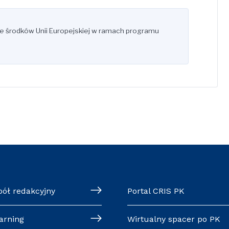
ze środków Unii Europejskiej w ramach programu
pół redakcyjny
Portal CRIS PK
arning
Wirtualny spacer po PK