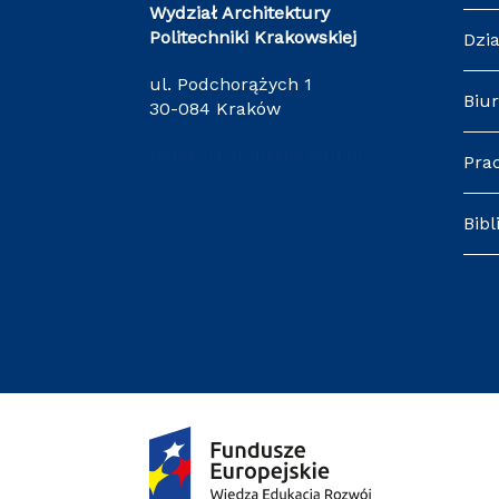
Wydział Architektury
Politechniki Krakowskiej
Dzia
ul. Podchorążych 1
Biur
30-084 Kraków
redakcja.arch@pk.edu.pl
Pra
Bibl