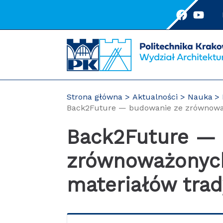
Przejdź
do
treści
Strona główna
Aktualności
Nauka
Back2Future — budowanie ze zrównoważ
Back2Future — budowanie ze
zrównoważonych
materiałów trad