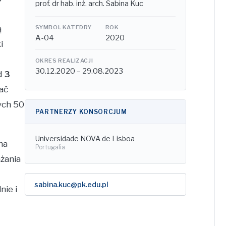
prof. dr hab. inż. arch. Sabina Kuc
ą
SYMBOL KATEDRY
ROK
A-04
2020
i
OKRES REALIZACJI
30.12.2020 – 29.08.2023
d
3
ać
ych 50
PARTNERZY KONSORCJUM
Universidade NOVA de Lisboa
na
Portugalia
ażania
sabina.kuc@pk.edu.pl
nie i