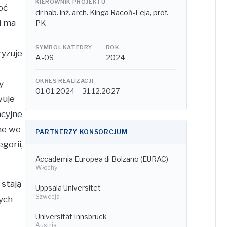
KIEROWNIK PROJEKTU
oć
dr hab. inż. arch. Kinga Racoń-Leja, prof.
i ma
PK
SYMBOL KATEDRY
ROK
ryzuje
A-09
2024
OKRES REALIZACJI
y
01.01.2024 – 31.12.2027
wuje
ncyjne
ne we
PARTNERZY KONSORCJUM
gorii,
Accademia Europea di Bolzano (EURAC)
Włochy
stają
Uppsala Universitet
Szwecja
nych
Universität Innsbruck
Austria