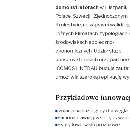
demonstratorach
w Hiszpanii,
Polsce, Szwecji i Zjednoczonym
Królestwie, co zapewni walidacj
różnych klimatach, typologiach i
środowiskach społeczno-
ekonomicznych. Udział służb
konserwatorskich oraz partner
ICOMOS i INTBAU buduje zaufan
umożliwia szeroką replikację wy
Przykładowe innowac
Izolacja na bazie gliny i biowęgla
Samonaprawiający się tynk wap
Hybrydowe szkło próżniowe