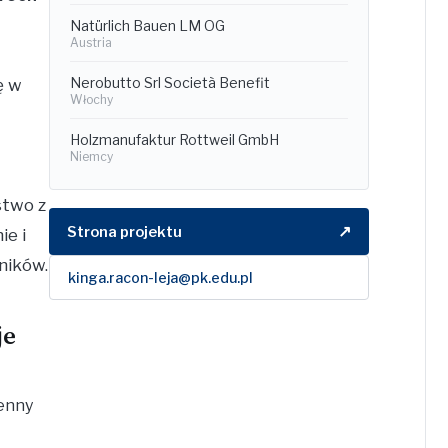
Natürlich Bauen LM OG
Austria
Nerobutto Srl Società Benefit
ę w
Włochy
Holzmanufaktur Rottweil GmbH
Niemcy
stwo z
↗
Strona projektu
ie i
ników.
kinga.racon-leja@pk.edu.pl
je
ienny