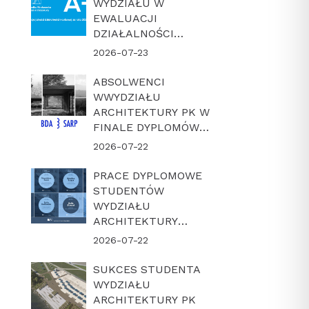
WYDZIAŁU W
EWALUACJI
DZIAŁALNOŚCI
NAUKOWEJ W
2026-07-23
LATACH 2022-2025
ABSOLWENCI
WWYDZIAŁU
ARCHITEKTURY PK W
FINALE DYPLOMÓW
ROKU BDA-SARP 2026
2026-07-22
PRACE DYPLOMOWE
STUDENTÓW
WYDZIAŁU
ARCHITEKTURY
POLITECHNIKI
2026-07-22
KRAKOWSKIEJ W
FINALE KONKURSU
SUKCES STUDENTA
„DYPLOM Z
WYDZIAŁU
ARCHICADEM 2026”
ARCHITEKTURY PK