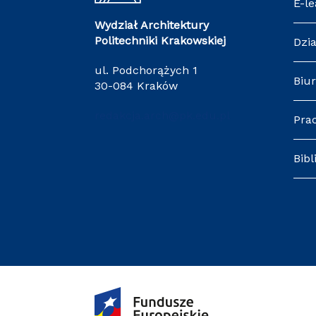
E-le
Wydział Architektury
Politechniki Krakowskiej
Dzia
ul. Podchorążych 1
Biur
30-084 Kraków
redakcja.arch@pk.edu.pl
Pra
Bibl