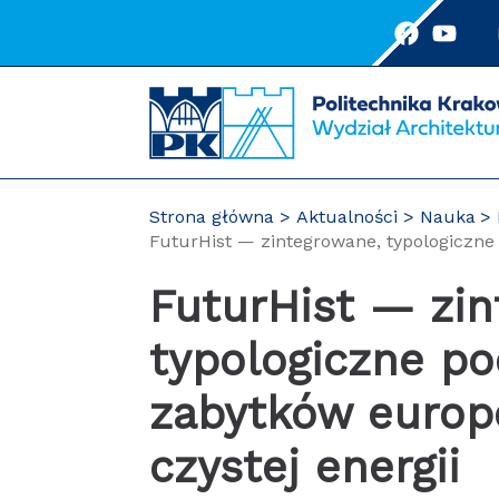
Przejdź
do
treści
Strona główna
Aktualności
Nauka
FuturHist — zintegrowane, typologiczne 
FuturHist — zintegrowane,
typologiczne po
zabytków europ
czystej energii