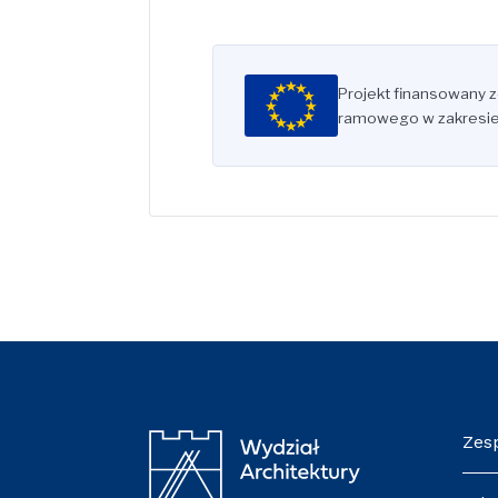
★
★
★
Projekt finansowany 
★
★
★
★
★
★
ramowego w zakresie
★
★
★
Zes