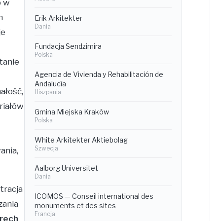
b w
h
Erik Arkitekter
Dania
je
Fundacja Sendzimira
Polska
tanie
Agencia de Vivienda y Rehabilitación de
Andalucía
ałość,
Hiszpania
riałów
Gmina Miejska Kraków
Polska
White Arkitekter Aktiebolag
Szwecja
ania,
Aalborg Universitet
Dania
tracja
ICOMOS — Conseil international des
zania
monuments et des sites
Francja
rech