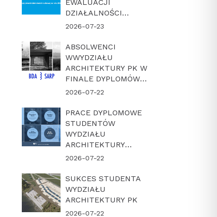
EWALUACJI
DZIAŁALNOŚCI
NAUKOWEJ W
2026-07-23
LATACH 2022-2025
ABSOLWENCI
WWYDZIAŁU
ARCHITEKTURY PK W
FINALE DYPLOMÓW
ROKU BDA-SARP 2026
2026-07-22
PRACE DYPLOMOWE
STUDENTÓW
WYDZIAŁU
ARCHITEKTURY
POLITECHNIKI
2026-07-22
KRAKOWSKIEJ W
FINALE KONKURSU
SUKCES STUDENTA
„DYPLOM Z
WYDZIAŁU
ARCHICADEM 2026”
ARCHITEKTURY PK
2026-07-22