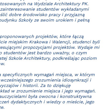
tosowanych na Wydziale Architektury PK.
 zainteresowanie studentów wykładanymi
lić dobre środowisko pracy i przyjazną
budynku Szkoły ze swoim urokiem i pełną
t proponowanych projektów, które łączą
ście miejskim Krakowa i Walencji, studenci byli
resującymi propozycjami projektów. Wydaje mi
o studentów jest bardzo uważny, o czym
ej Szkole Architektury, podkreślając poziom
ów.
la specyficznych wymagań miejsca, w którym
 wcześniejszego zrozumienia idiosynkrazji i
wyczajów i historii. Za to dziękuję
wkład w zrozumienie miejsca i jego wymagań.
auczycielami była owocna i konstruktywna
eń dydaktycznych i wiedzy o mieście, jego
ze.