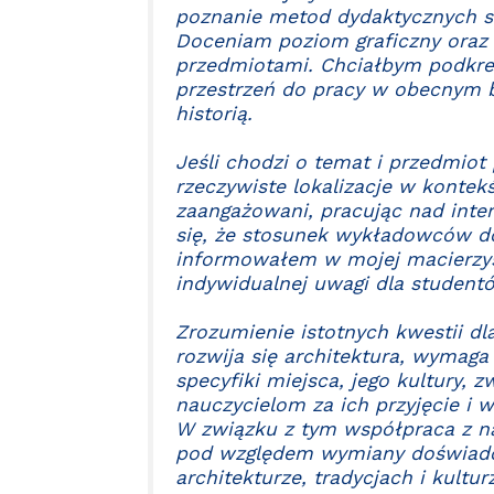
poznanie metod dydaktycznych s
Doceniam poziom graficzny oraz
przedmiotami. Chciałbym podkreś
przestrzeń do pracy w obecnym 
historią.
Jeśli chodzi o temat i przedmio
rzeczywiste lokalizacje w kontek
zaangażowani, pracując nad inte
się, że stosunek wykładowców d
informowałem w mojej macierzyst
indywidualnej uwagi dla student
Zrozumienie istotnych kwestii d
rozwija się architektura, wymaga
specyfiki miejsca, jego kultury, z
nauczycielom za ich przyjęcie i 
W związku z tym współpraca z n
pod względem wymiany doświadcz
architekturze, tradycjach i kultur