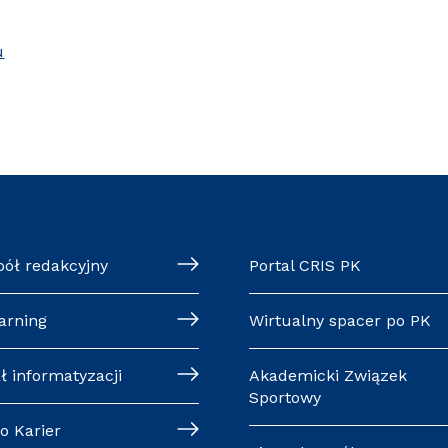
u
pół redakcyjny
Portal CRIS PK
arning
Wirtualny spacer po PK
ł informatyzacji
Akademicki Związek
Sportowy
o Karier