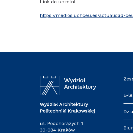
Link do uczelni
https://medios.uchceu.es/actualidad-ce
Zes
E-le
Wydział Architektury
Politechniki Krakowskiej
Dzia
ul. Podchorążych 1
Biur
30-084 Kraków