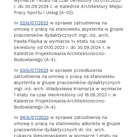
wymiarze 1 etatu na czas określony od 01.10.2023
r. do 30.09.2024 r. w Katedrze Architektury Miejsc
Pracy Sportu i Usług (A-02).
nr
02/o/07/2023
w sprawie zatrudnienia na
umowę o pracę na stanowisku asystenta w grupie
pracowników dydaktycznych mgr. inż. arch.
Pawła Filipka w wymiarze ½ etatu na czas
określony od 01.10.2023 r. do 30.09.2024 r. w
Katedrze Projektowania Architektoniczno-
Budowlanego (A-4).
nr
03/o/07/2023
w sprawie przedłużenia
zatrudnienia na umowę o pracę na stanowisku
asystenta w grupie pracowników dydaktycznych
mgr. inż. arch. Władysława Kramarza w wymiarze
1 etatu na czas nieokreślony od 19.08.2023 r. w
Katedrze Projektowania Architektoniczno-
Budowlanego (A-4).
nr
04/o/07/2023
w sprawie zatrudnienia na
umowę o pracę na stanowisku adiunkta w grupie
pracowników dydaktycznych dr. inż. arch.
Łukasza Wesołowskiego w wymiarze 1 etatu na