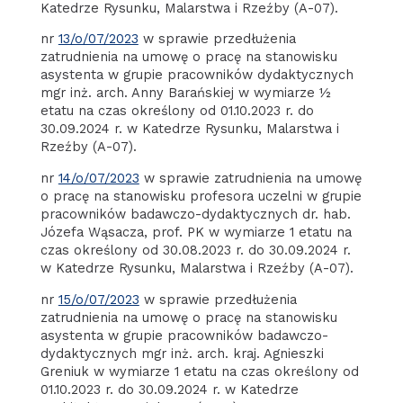
Katedrze Rysunku, Malarstwa i Rzeźby (A-07).
nr
13/o/07/2023
w sprawie przedłużenia
zatrudnienia na umowę o pracę na stanowisku
asystenta w grupie pracowników dydaktycznych
mgr inż. arch. Anny Barańskiej w wymiarze ½
etatu na czas określony od 01.10.2023 r. do
30.09.2024 r. w Katedrze Rysunku, Malarstwa i
Rzeźby (A-07).
nr
14/o/07/2023
w sprawie zatrudnienia na umowę
o pracę na stanowisku profesora uczelni w grupie
pracowników badawczo-dydaktycznych dr. hab.
Józefa Wąsacza, prof. PK w wymiarze 1 etatu na
czas określony od 30.08.2023 r. do 30.09.2024 r.
w Katedrze Rysunku, Malarstwa i Rzeźby (A-07).
nr
15/o/07/2023
w sprawie przedłużenia
zatrudnienia na umowę o pracę na stanowisku
asystenta w grupie pracowników badawczo-
dydaktycznych mgr inż. arch. kraj. Agnieszki
Greniuk w wymiarze 1 etatu na czas określony od
01.10.2023 r. do 30.09.2024 r. w Katedrze