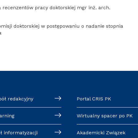
recenzentów pracy doktorskiej mgr inż. arch.
misji doktorskiej w postępowaniu o nadanie stopnia
a
pół redakcyjny
Portal CRIS PK
arning
Wirtualny spacer po PK
ł informatyzacji
Akademicki Związek