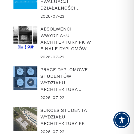
EWALUACJI
DZIAŁALNOŚCI
NAUKOWEJ W
2026-07-23
LATACH 2022-2025
ABSOLWENCI
WWYDZIAŁU
ARCHITEKTURY PK W
FINALE DYPLOMÓW
ROKU BDA-SARP 2026
2026-07-22
PRACE DYPLOMOWE
STUDENTÓW
WYDZIAŁU
ARCHITEKTURY
POLITECHNIKI
2026-07-22
KRAKOWSKIEJ W
FINALE KONKURSU
SUKCES STUDENTA
„DYPLOM Z
WYDZIAŁU
ARCHICADEM 2026”
ARCHITEKTURY PK
2026-07-22